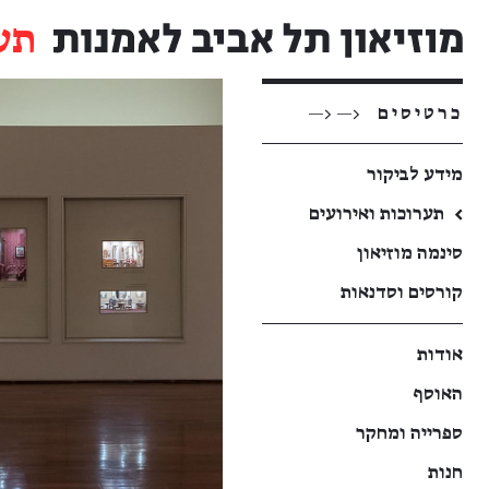
תע
כרטיסים
<— <—
מידע לביקור
←
תערוכות ואירועים
סינמה מוזיאון
קורסים וסדנאות
אודות
האוסף
ספרייה ומחקר
חנות