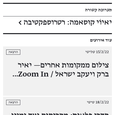
תערוכה קשורה
יאיוֹי קוּסאמה: רטרוספקטיבה
←
עוד אירועים
15/2/22 שלישי
הרצאה
צילום ממקומות אחרים— יאיר
ברק ויעקב ישראל / Zoom In…
18/2/22 שישי
הרצאה