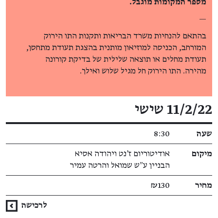
מספר המקומות מוגבל.
—
בהתאם להנחיות משרד הבריאות ותקנות התו הירוק
המורחב, הכניסה למוזיאון מותנית בהצגת תעודת מתחסן,
תעודת מחלים או תוצאה שלילית של בדיקת קורונה
מהירה. התו הירוק חל מגיל שלוש ואילך.
פרטי האירוע
11/2/22 שישי
שעה
8:30
מיקום
אודיטוריום ז'נט ויהודה אסיא
הבניין ע״ש שמואל והרטה עמיר
מחיר
₪130
לרכישה