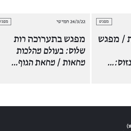
24/3/22 חמישי
מפגש
מפגש
ת
/ מפגש
מפגש בתערוכה
רות
שלוס: בעולם מהלכות
זוס:…
מחאות
/
מחאת הגוף…
)