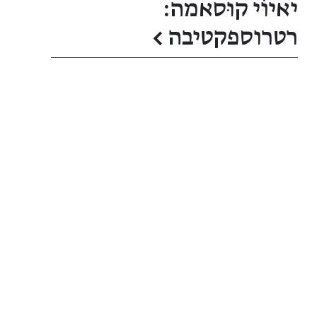
יאיוֹי קוּסאמה:
רטרוספקטיבה
←