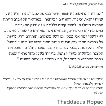
ענבל כהן חמו, פורטפוליו, 24.9.2023
"התחושה הראשונה שאפפה אותי בכניסה לתערוכתו החדשה של
עמוס גיתאי, 'כיפור, רקוויאם למלחמה', במוזיאון תל אביב הייתה
הפתעה מוחלטת: למעט קווים כלליים של עיסוק התערוכה
במלחמת יום הכיפורים, שבימים אלה מציינים 50 שנה לתחילתה,
לא ידעתי למה אני נכנס. עם רעש מסוקים, תותחים וירי, נראות
על ארבעה מסכי ענק סצנות שונות מתוך סרטו של גיתאי 'כיפור'.
חלוקת הסצנות למסכי ענק בחדר שבו מצבות חללים, הפכה את
הסצנה למוחשית מאוד לצופה, בייחוד כשכל מסך מראה סצנה
אחרת המתרחשת במקביל, מה שמוסיף לעוצמת החוויה."
דודי פטימר, מעריב, 21.9.2023
התערוכה התאפשרה הודות לתמיכתה הנדיבה של גלריה תדאוש רופאק, לונדון
∙ פריס · זלצבורג · סאול
תודה מיוחדת לאווה שוורץ ואדוארד שטרנגולד על תמיכתם הנדיבה בהפקת
הקטלוג