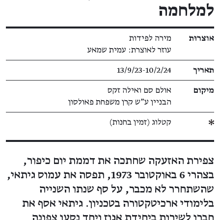
למלחמה
פרטי תערוכה
אוצרוּת
מירה לפידות
עוזר לאוצרת: עמית שמאע
תאריך
13/9/23​-​10/2/24
מיקום
אולם סם ואילה זקס
הבניין ע"ש קרן משפחת פאולסון
קטלוג (זמין בחנות)
צפירת האזעקה שחתכה את דממת יום כיפור,
בצהרי 6 באוקטובר 1973, תפסה את עמוס גיתאי,
שהשתחרר לא מכבר, על סף שנתו השנייה
בלימודי ארכיטקטורה בטכניון. גיתאי אסף את
חברו לשירות ביחידת אגוז ויחד נסעו צפונה