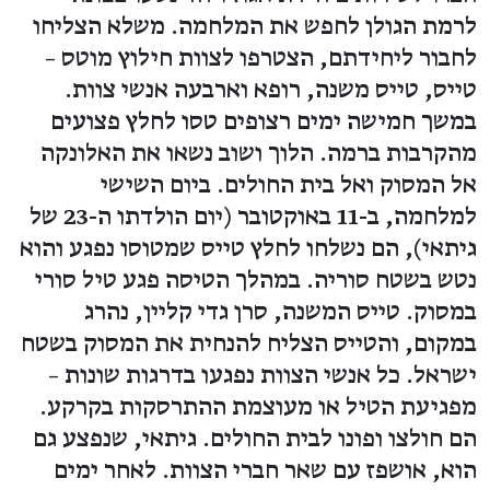
לרמת הגולן לחפש את המלחמה. משלא הצליחו
לחבור ליחידתם, הצטרפו לצוות חילוץ מוטס –
טייס, טייס משנה, רופא וארבעה אנשי צוות.
במשך חמישה ימים רצופים טסו לחלץ פצועים
מהקרבות ברמה. הלוך ושוב נשאו את האלונקה
אל המסוק ואל בית החולים. ביום השישי
למלחמה, ב-11 באוקטובר (יום הולדתו ה-23 של
גיתאי), הם נשלחו לחלץ טייס שמטוסו נפגע והוא
נטש בשטח סוריה. במהלך הטיסה פגע טיל סורי
במסוק. טייס המשנה, סרן גדי קליין, נהרג
במקום, והטייס הצליח להנחית את המסוק בשטח
ישראל. כל אנשי הצוות נפגעו בדרגות שונות –
מפגיעת הטיל או מעוצמת ההתרסקות בקרקע.
הם חולצו ופונו לבית החולים. גיתאי, שנפצע גם
הוא, אושפז עם שאר חברי הצוות. לאחר ימים