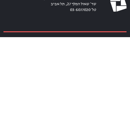
שד׳ שאול המלך 27, תל אביב
טל׳ 03-6077020
כרטיסים ←
הירשמו לניוזלטר ←
הצטרפו אלינו
מנויים ←
ידידים ←