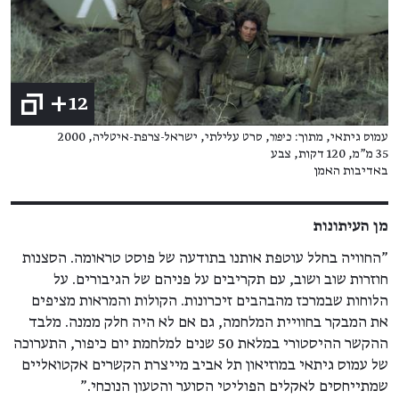
+12
עמוס גיתאי, מתוך:
כיפור
, סרט עלילתי, ישראל-צרפת-איטליה, 2000
35 מ"מ, 120 דקות, צבע
באדיבות האמן
מן העיתונות
"החוויה בחלל עוטפת אותנו בתודעה של פוסט טראומה. הסצנות
חוזרות שוב ושוב, עם תקריבים על פניהם של הגיבורים. על
הלוחות שבמרכז מהבהבים זיכרונות. הקולות והמראות מציפים
את המבקר בחוויית המלחמה, גם אם לא היה חלק ממנה. מלבד
ההקשר ההיסטורי במלאת 50 שנים למלחמת יום כיפור, התערוכה
של עמוס גיתאי במוזיאון תל אביב מייצרת הקשרים אקטואליים
שמתייחסים לאקלים הפוליטי הסוער והטעון הנוכחי."