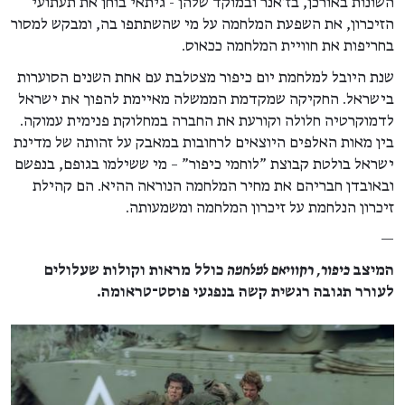
השונות באורכן, בז'אנר ובמוקד שלהן - גיתאי בוחן את תעתועי
הזיכרון, את השפעת המלחמה על מי שהשתתפו בה, ומבקש למסור
בחריפות את חוויית המלחמה ככאוס.
שנת היובל למלחמת יום כיפור מצטלבת עם אחת השנים הסוערות
בישראל. החקיקה שמקדמת הממשלה מאיימת להפוך את ישראל
לדמוקרטיה חלולה וקורעת את החברה במחלוקת פנימית עמוקה.
בין מאות האלפים היוצאים לרחובות במאבק על זהותה של מדינת
ישראל בולטת קבוצת "לוחמי כיפור" – מי ששילמו בגופם, בנפשם
ובאובדן חבריהם את מחיר המלחמה הנוראה ההיא. הם קהילת
זיכרון הנלחמת על זיכרון המלחמה ומשמעותה.
—
המיצב
כיפור, רקוויאם למלחמה
כולל מראות וקולות שעלולים
לעורר תגובה רגשית קשה בנפגעי פוסט־טראומה.