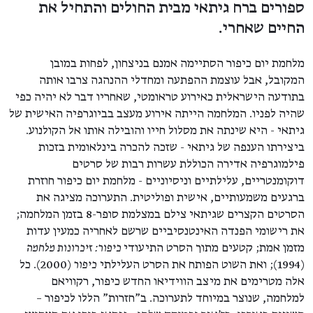
ספורים ברח גיתאי מבית החולים והתחיל את
החיים שאחרי.
מלחמת יום כיפור הסתיימה אמנם בניצחון, לפחות במובן
המקובל, אבל עוצמת ההפתעה ומחדלי ההנהגה צרבו אותה
בתודעה הישראלית כאירוע טראומטי, שאחריו דבר לא יהיה כפי
שהיה לפניו. המלחמה הייתה אירוע מעצב בביוגרפיה האישית של
גיתאי - היא שינתה את מסלול חייו והובילה אותו אל הקולנוע.
ביצירתו הענפה של גיתאי - שזכה להכרה בינלאומית בזכות
פילמוגרפיה אדירה הכוללת עשרות רבות של סרטים
דוקומנטריים, עלילתיים וניסיוניים - מלחמת יום כיפור חוזרת
ברגעים משמעותיים, אישית ופוליטית. התערוכה מציגה את
הסרטים הקצרים שגיתאי צילם במצלמת סופר-8 בזמן המלחמה;
את רישומי הפנדה האינטנסיביים שרשם לאחריה כמעין עדות
מזמן אמת; קטעים מתוך הסרט התיעודי
כיפור: זיכרונות מלחמה
(1994); ואת השוט הפותח את הסרט העלילתי
כיפור
(2000). כל
אלה מטרימים את מיצב הווידיאו החדש כיפור, רקוויאם
למלחמה, שנוצר במיוחד לתערוכה. ב"חזרות" הללו לכיפור –