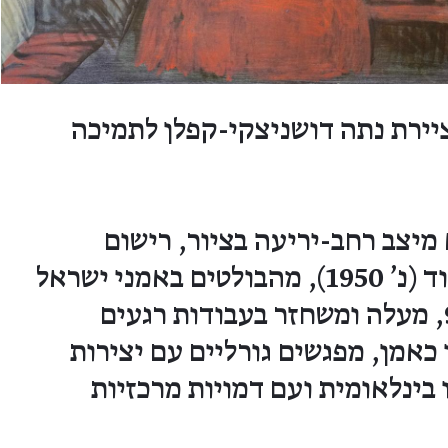
יירת נתה דושניצקי-קפלן לתמיכה
מיצב רחב-יריעה בציור, רישום
וצילום. ארנון בן־דוד (נ' 1950), מהבולטים באמני ישראל
בשנות ה־80 וה־90, מעלה ומשחזר בעבודות רגעים
 כאמן, מפגשים גורליים עם יצירות
בינלאומית ועם דמויות מרכזיות