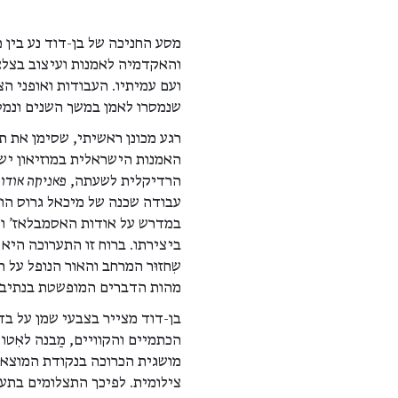
מסע החניכה של בן-דוד נע בין מ
והאקדמיה לאמנות ועיצוב בצלא
ועם עמיתיו. העבודות ואופני הצ
שנמסרו לאמן במשך השנים ונמס
רגע מכונן ראשיתי, שסימן את ת
הרדיקלית לשעתה,
פאניקה אודו
עבודה שכנה של מיכאל גרוס הות
במדרש על אודות האסמבלאז' ודר
ביצירתו. ברוח זו התערוכה היא
שִחזוּר המרחב והאור הנופל על 
מהות הדברים המופשטת בנתיבים
בן-דוד מצייר בצבעי שמן על בד,
הכתמיים והקוויים, מַבנה לאִט
מושגית הכרוכה בנקודת המוצא 
צילומית. לפיכך התצלומים בתע