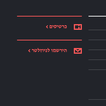
כרטיסים ←
הירשמו לניוזלטר ←