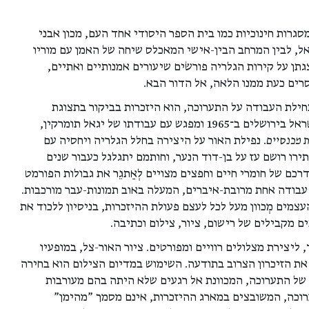
סגרות חינוכיות כמו בית הספר היסודי אחד העם, מכון אבני
ל, לבין המרחב הבין-אישי המאכלס שיחה של האמן עם מוריו
גתן על קירות הגלריה פורשׂים שיעורים אמנותיים ואתיים,
רים כעת ממנו הלאה, אל הדור הבא.
חילת העבודה על התערוכה, הוא היזכרות בביקור בתצוגת
האמנות הישראלית במוזיאון ישראל בירושלים ב־1965 ומפגש עם עבודתו של יגאל תומרקין,
ת מכנסיים
. נפילת האור על היצירה בחלל הגלריה ויחסיה עם
ירו רושם עז על בן-דוד הנער, וחותמם יתגלגל כעבור שנים
כם של חומרי חיים וחפצים מצויים לְאַתגֵר את גבולות הפורמט
 עבודה אחת מרובת-איברים, המעלה באוב תמונות-עבר מורכבות.
העצמים מְכוון מעל לכל לעצם פעולת ההיזכרות, בניסיון ללכוד את
 מקבילים של רישום, ציור, צילום וכתיבה.
 ליצירת מצלולים רוויים ומפורטים. ציור האור-צל, במופעיו
ו את הזיכרון הצרוב בתודעה. השימוש במדיום הצילום הוא בחירה
של התערוכה, המכוונת אל רגעים שלא היתה בהם מעורבות
רוכה, המשובצים במארג ההיזכרות, אינם מסמך "מהימן"