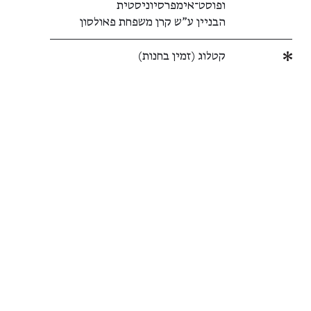
ופוסט־אימפרסיוניסטית
הבניין ע"ש קרן משפחת פאולסון
קטלוג (זמין בחנות)