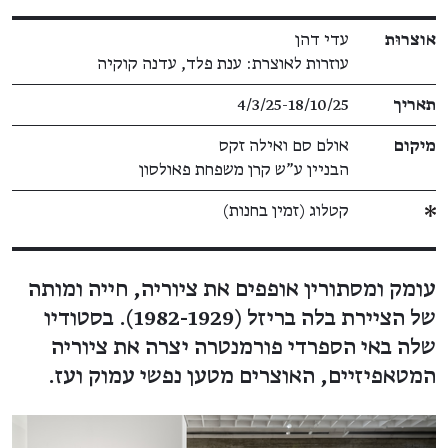
פרטי תערוכה
אוצרוּת
עדי דהן
עוזרות לאוצרת: ענת פלד, עדנה קוקיה
תאריך
4/3/25​-​18/10/25
מיקום
אולם סם ואילה זקס
הבניין ע"ש קרן משפחת פאולסון
קטלוג (זמין בחנות)
עומק ומסתורין אופפים את ציוריה, חייה ומותה
של הציירת בלה בריזל (1982-1929). בסטודיו
שלה באי הספרדי פורמנטרה יצרה את ציוריה
המטאפיזיים, האוצרים מטען נפשי עמוק ועז.