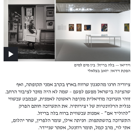
וידיאו — בלה בריזל: בין מים למים
הפקת וידאו: יואב בצלאלי
ציוריה חרגו מהסגנון שרווח בארץ בקרב אמני תקופתה, ואף
שהציגה בישראל מפעם לפעם – שמה לא היה מוּכּר לציבור הרחב.
זוהי תערוכה מוזיאלית מקיפה ראשונה לאמנית, שבמבט עכשווי
נגלית הרלוונטיות של יצירותיה. את התערוכה חותם הפרק
"להוליד אם" – אמנות עכשווית ברוח בלה בריזל.
התערוכה בהשתתפות: חניתה אילן, עומר הלפרין, שחר יהלום,
אתי לוי, מרב קמל, תומר רוזנטל, אסתר שניידר.