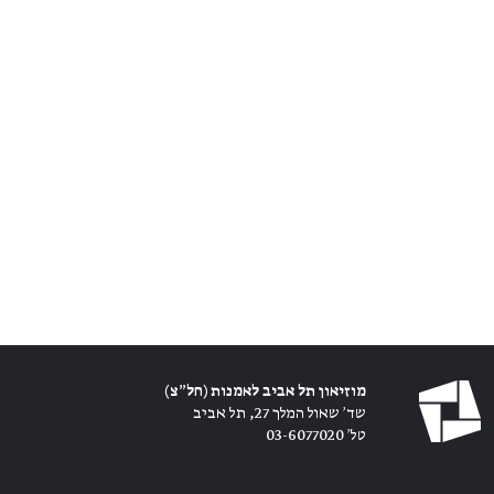
מוזיאון תל אביב לאמנות (חל״צ)
שד׳ שאול המלך 27, תל אביב
טל׳ 03-6077020