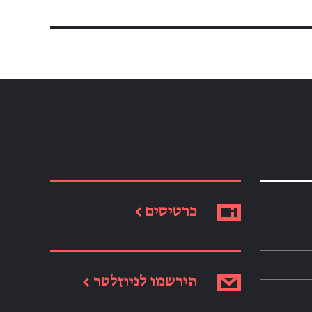
כרטיסים ←
הירשמו לניוזלטר ←