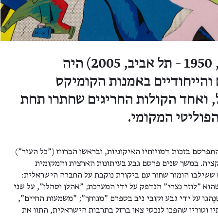
דודו גבע (ירושלים, 1950 – תל אביב, 2005) היה
 והייחודיים באמנות הקומיקס
 ואחד הקולות החריגים שחתרו תחת
פוליטי המקומי.
פרסם בזכות דמויותיו האיקוניות, ובראשן הברווז ("כל העיר")
ציה. במשך שנים פרסם גבע בעיתונות הארצית והמקומית
 ששילבו הומור שחור עם ביקורת נוקבת על החברה הישראלית:
הוא "לוזר נצחי" הנדפק על ידי המערכת; "אהלן וסהלן", על שני
ֶהגו על ידי גבע וקובי ניב בספרם "מגוחך"; "משמעות החיים",
יו וטוריו שהפכו לנכסי צאן ברזל בתרבות הישראלית, התוו את