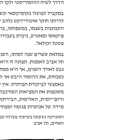
הדרך לשיח ההומוריסטי ולקַו ה
במקביל לפועלו כקומיקסאי וכעית
להיותו חוקר אוטודידקט נלהב ש
התבוננות בעצמו, במשפחתו, בח
פיקאסו ומאטיס, ניכרת בעבודות
פסטל וקולאז'.
במלאת עשרים שנה למותו, העניק
תל אביב לאמנות. תצוגה זו היא
גבע לאורך השנים, אך היא ממח
נשכחות, את ההומור היבש אך המ
כאמצעי לביקורת חברתית. אין ס
משקפות את המציאות המורכבת 
היום־יומית, האלימות, הבירוקר
מידה של אנושיות פגומה ומצחי
התערוכה נעשתה בשיתוף פעולה עם ע
האחים, תל אביב