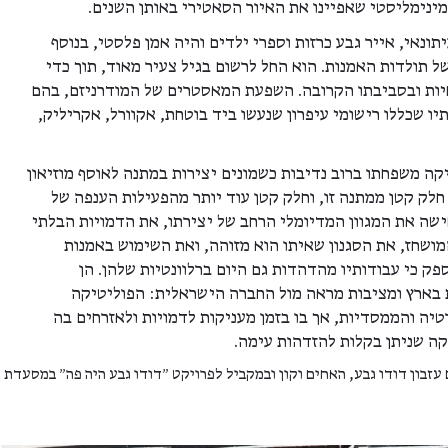
מינימליסטי שאפיינו את האיור הסאטירי באותן השנים.
ונאי, אייר גבע כרזות וספרי ילדים והיה אמן פלסטי, בנוסף
ל תולדות האמנות. הוא החל לרשום בגיל צעיר מאוד, תוך כדי
יות ובסביבתו הקרובה. השפעת המאסטרים של המודרניזם, בהם
יו שכללו רישומי עיפרון שנעשו ביד בוטחת, אקוורל, אקריליק,
ה משפחתו ברוב נדיבות כשמונים יצירות במתנה לאוסף מוזיאון
 חלק קטן ממתנה זו, וחלק קטן עוד יותר מהפעילות הענפה של
ישה את המגוון המדיומלי הרחב של יצירתו, את הדמויות הבלתי
ושחז, את הסגנון שאיתו הוא מזוהה, ואת השימוש באמנות
פק כי עבודותיו מהדהדות גם היום ברלוונטיות שלהן. הן
בארץ ומציבות מראה מול החברה הישראלית: הפוליטיקה
טיה והממסדיות, אך בו בזמן מעניקות לדמויות ולאזרחים בה
קה שניתן בקלות להזדהות עימה.
זבון דודו גבע, האחים וקון ובמקביל לפרויקט ״דודו גבע היה פה״ במסעדת