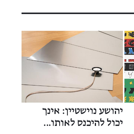
יהושע נוישטיין: אינך
יכול להיכנס לאותו…