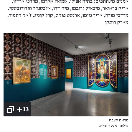
אמנים משתתפים: בתיה אפולו, שמואל אקרמן, מרדכי ארדון,
אריק בראואר, מיכאיל גרובמן, מיה דרן, אלכסנדר חודורובסקי,
מרדכי מורה, אריך נוימן, ארנסט פוקס, קרל קוניג, ז'אק קתמור,
מארק רותקו
+13
מראה הצבה
צילום: אלעד שריג