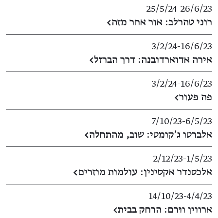
25/5/24
​-​
26/6/23
רוני טהרלב: אור אחר מזה
←
3/2/24
​-​
16/6/23
אירה אדוארדובנה: דרך הברזל
←
3/2/24
​-​
16/6/23
פה פעור
←
7/10/23
​-​
6/5/23
אלברטו ג'קומטי: שוב, מהתחלה
←
2/12/23
​-​
1/5/23
אלכסנדר אקסינין: עולמות מוזרים
←
14/10/23
​-​
4/4/23
ארווין ווּרם: הרחק בבית
←