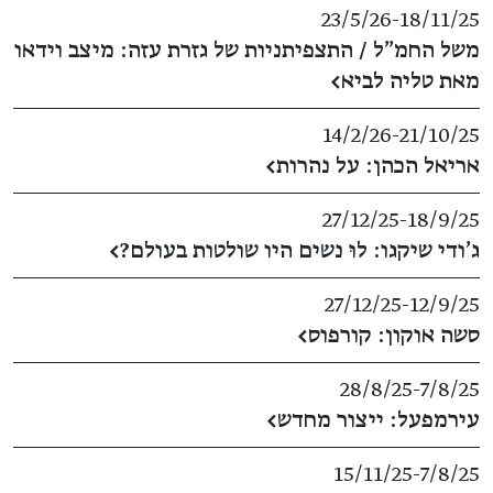
23/5/26
​-​
18/11/25
משל החמ"ל / התצפיתניות של גזרת עזה: מיצב וידאו
מאת טליה לביא
←
14/2/26
​-​
21/10/25
אריאל הכהן: על נהרות
←
27/12/25
​-​
18/9/25
ג'ודי שיקגו: לוּ נשים היו שולטות בעולם?
←
27/12/25
​-​
12/9/25
סשה אוקון: קורפוס
←
28/8/25
​-​
7/8/25
עירמפעל: ייצור מחדש
←
15/11/25
​-​
7/8/25