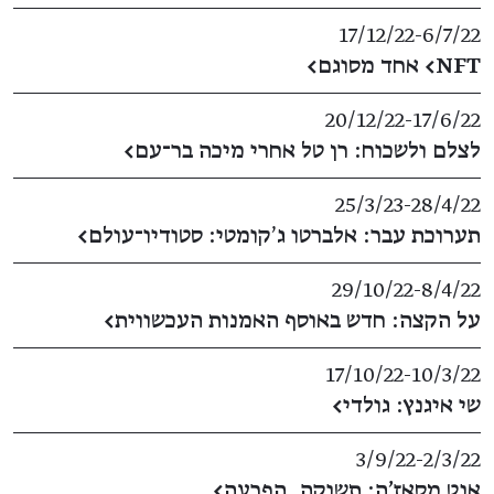
17/12/22
​-​
6/7/22
NFT> אחד מסוגם
←
20/12/22
​-​
17/6/22
לצלם ולשכוח: רן טל אחרי מיכה בר־עם
←
25/3/23
​-​
28/4/22
תערוכת עבר: אלברטו ג׳קומטי: סטודיו־עולם
←
29/10/22
​-​
8/4/22
על הקצה: חדש באוסף האמנות העכשווית
←
17/10/22
​-​
10/3/22
שי איגנץ: גולדי
←
3/9/22
​-​
2/3/22
אנט מסאז'ה: תשוקה, הפרעה
←