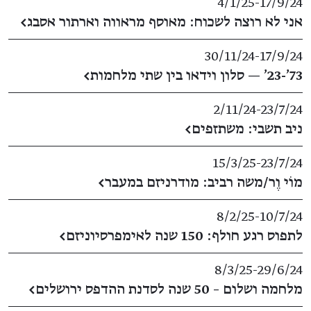
4/1/25
​-​
17/9/24
אני לא רוצה לשכוח: מאוסף מראווה וארתור אסבג
←
30/11/24
​-​
17/9/24
73'-23' — סלון וידאו בין שתי מלחמות
←
2/11/24
​-​
23/7/24
ניב תשבי: משתזפים
←
15/3/25
​-​
23/7/24
מוֹי וֶר/משה רביב: מודרניזם במעבר
←
8/2/25
​-​
10/7/24
לתפוס רגע חולף: 150 שנה לאימפרסיוניזם
←
8/3/25
​-​
29/6/24
מלחמה ושלום – 50 שנה לסדנת ההדפס ירושלים
←