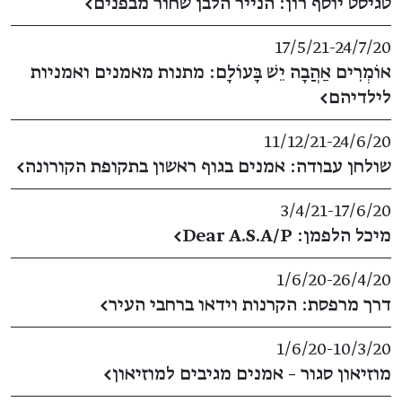
טגיסט יוסף רון: הנייר הלבן שחור מבפנים
←
17/5/21
​-​
24/7/20
אוֹמְרִים אַהֲבָה יֵשׁ בָּעוֹלָם: מתנות מאמנים ואמניות
לילדיהם
←
11/12/21
​-​
24/6/20
שולחן עבודה: אמנים בגוף ראשון בתקופת הקורונה
←
3/4/21
​-​
17/6/20
מיכל הלפמן: Dear A.S.A/P
←
1/6/20
​-​
26/4/20
דרך מרפסת: הקרנות וידאו ברחבי העיר
←
1/6/20
​-​
10/3/20
מוזיאון סגור – אמנים מגיבים למוזיאון
←