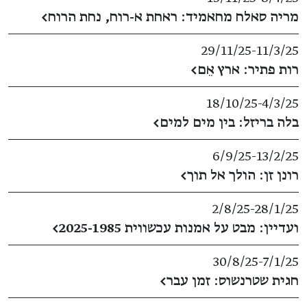
מריה סאלח מחאמיד: ראחת א-רוח, נחת הרוח
←
29/11/25
​-​
11/3/25
רות פתיר: ארץ אֵם
←
18/10/25
​-​
4/3/25
בלה בריזל: בין מים למים
←
6/9/25
​-​
13/2/25
רונן זן: הולך אל תוך
←
2/8/25
​-​
28/1/25
ועדיין: מבט על אמנות עכשווית 2025-1985
←
30/8/25
​-​
7/1/25
חגית שטרנשוס: זמן עבר
←