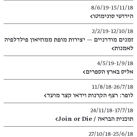
8/6/19
​-​
15/11/18
הירושי סוגימוטו
←
2/2/19
​-​
12/10/18
זמנים מודרניים — יצירות מופת ממוזיאון פילדלפיה
לאמנות
←
4/5/19
​-​
1/9/18
אליס בארץ הספרים
←
11/8/18
​-​
26/7/18
לופר: רצף הקרנות וידאו קצר מועד
←
24/11/18
​-​
17/7/18
תוכנית הבראה / Join or Die
←
27/10/18
​-​
25/6/18