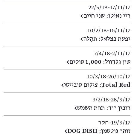
22/5/18
​-​
17/11/17
ריי נאיטו: שני חיים
←
10/2/18
​-​
16/11/17
יפעת בצלאל: תהִלה
←
7/4/18
​-​
2/11/17
שון גלדוול: 1,000 סוסים
←
10/3/18
​-​
26/10/17
Total Red: צילום סובייטי
←
3/2/18
​-​
28/9/17
רובין רוד: תחת השמש
←
19/9/17
​-​
חסר
זוהר גוטסמן: DOG DISH
←