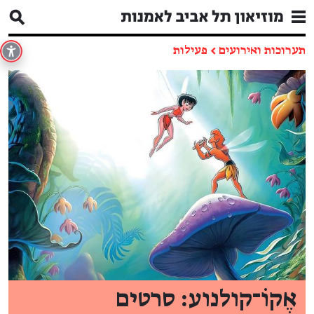
תערוכות ואירועים
←
פעילות
אֶקוֹ־קולנוע: סרטים