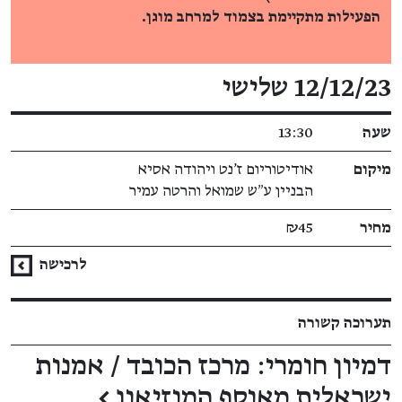
הפעילות מתקיימת בצמוד למרחב מוגן.
פרטי האירוע
12/12/23 שלישי
שעה
13:30
מיקום
אודיטוריום ז'נט ויהודה אסיא
הבניין ע״ש שמואל והרטה עמיר
מחיר
₪45
לרכישה
תערוכה קשורה
דמיון חומרי: מרכז הכובד / אמנות
ישראלית מאוסף המוזיאון
←