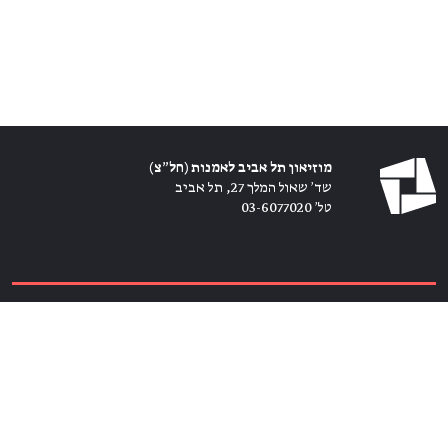
מוזיאון תל אביב לאמנות (חל״צ)
שד׳ שאול המלך 27, תל אביב
טל׳ 03-6077020
כרטיסים ←
הירשמו לניוזלטר ←