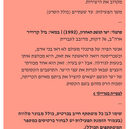
מקרוב את היצירות.
משך הפעילות: עד שעתיים (כולל הסרט)
—
פרנגלי: יער הגשם האחרון
, (1992) | במאי: ביל קרוייר
ארה"ב, 76 דקות, מדובב לעברית
אנשי הפיה של פרנגלי מעולם לא ראו בני אדם,
וכשכריסטה רואה לראשונה את זאק, היא מכווצת אותו
בטעות לגודלה. אבל יש בעיה: זאק הוא אחד מכורתי
העצים שבאו לכרות את עצי היער. התושבים הקסומים
של יער הגשם יוצאים להציל את ביתם מאיום הכריתה,
ומכוח הרס מזהם בשם הקסוּס.
לצפייה בטריילר >
—
שימו לב! כל משתתף חייב בכרטיס, כולל מבוגר מלווה
(בעמוד הזמנת הפעילות יש לבחור כרטיסים כמספר
המשתתפים הכולל).