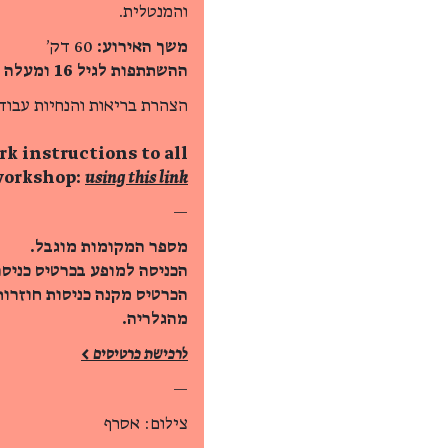
והמנטלית.
משך האירוע:
60 דק׳
ההשתתפות לגיל 16 ומעלה
הצהרת בריאות והנחיות עבו
k instructions to all
workshop:
using this link >
—
מספר המקומות מוגבל.
הכניסה למופע בכרטיס כניסה
הכרטיס מקנה כניסות חוזרו
מהגלריה.
לרכישת כרטיסים >
—
צילום: אסרף