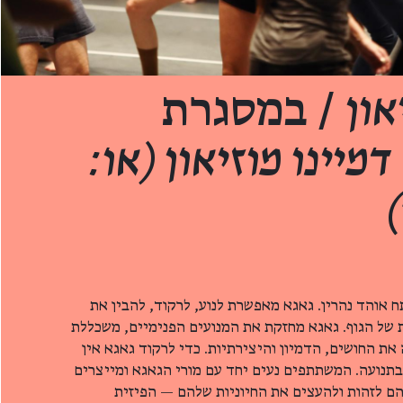
און
/ במסגרת
דמיינו מוזיאון (או:
)
 אוהד נהרין. גאגא מאפשרת לנוע, לרקוד, להבין את
ת של הגוף. גאגא מחזקת את המנועים הפנימיים, משכללת
את החושים, הדמיון והיצירתיות. כדי לרקוד גאגא אין
 בתנועה. המשתתפים נעים יחד עם מורי הגאגא ומייצרים
הם לזהות ולהעצים את החיוניות שלהם — הפיזית