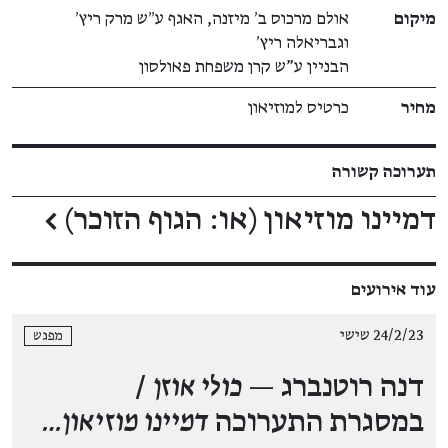
מיקום
אולם מרכוס ב׳ מיזנה, האגף ע״ש מרק ריץ׳
וגבריאלה ריץ׳
הבניין ע"ש קרן משפחת פאולסון
מחיר
כרטיס למוזיאון
תערוכה קשורה
דמיינו מוזיאון (או: הגוף הזוכר)
←
עוד אירועים
24/2/23 שישי
מפגש
דנה רוטנברג —
כולי אוזן
/
במסגרת התערוכה
דמיינו מוזיאון…