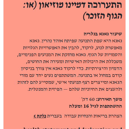
התערוכה
דמיינו מוזיאון (או:
הגוף הזוכר)
שיעור גאגא בגלריה
גאגא היא שפת התנועה שפיתח אוהד נהרין. גאגא
מאפשרת לנוע, לרקוד, להבין את האפשרויות הגלויות
והסמויות של הגוף. גאגא מחזקת את המנועים הפנימיים,
משכללת את היכולות האישיות ומעירה את החושים,
הדמיון והיצירתיות. כדי לרקוד גאגא אין צורך בניסיון
קודם במחול או בתנועה. המשתתפים נעים יחד עם מורי
הגאגא ומייצרים רצף תנועתי אישי, שמסייע להם לזהות
ולהעצים את החיוניות שלהם — הפיזית והמנטלית.
משך האירוע:
60 דק׳
ההשתתפות לגיל 16 ומעלה
הצהרת בריאות והנחיות עבודה בעברית
בלינק >