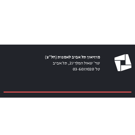
מוזיאון תל אביב לאמנות (חל״צ)
שד׳ שאול המלך 27, תל אביב
טל׳ 03-6077020
כרטיסים ←