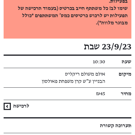
בפעילות.
שימו לב! כל משתתף חייב בכרטיס (בעמוד הרכישה של
הפעילות יש לרכוש כרטיסים כמס' המשתתפים *כולל
מבוגר מלווה*).
פרטי האירוע
23/9/23 שבת
שעה
10:30
מיקום
אולם משולם ריקליס
הבניין ע"ש קרן משפחת פאולסון
מחיר
₪45
לרכישה
תערוכה קשורה