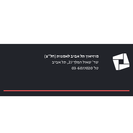
מוזיאון תל אביב לאמנות (חל״צ)
שד׳ שאול המלך 27, תל אביב
טל׳ 03-6077020
כרטיסים ←