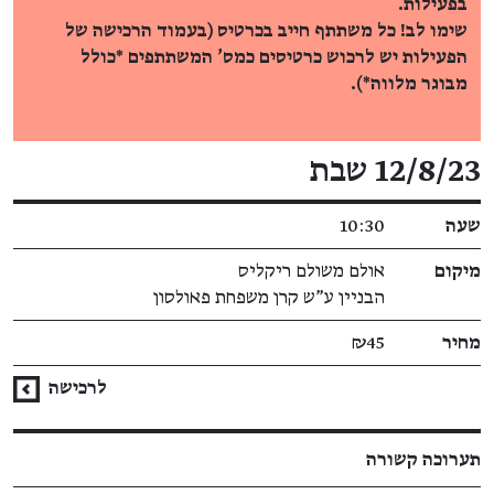
בפעילות.
שימו לב! כל משתתף חייב בכרטיס (בעמוד הרכישה של
הפעילות יש לרכוש כרטיסים כמס' המשתתפים *כולל
מבוגר מלווה*).
פרטי האירוע
12/8/23 שבת
שעה
10:30
מיקום
אולם משולם ריקליס
הבניין ע"ש קרן משפחת פאולסון
מחיר
₪45
לרכישה
תערוכה קשורה