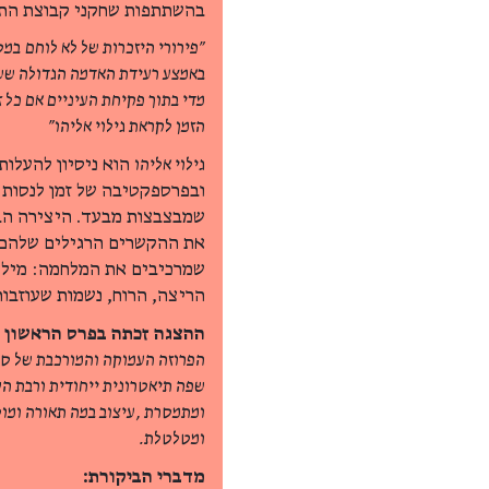
בהשתתפות שחקני קבוצת התי
"פירורי היזכרות של לא לוחם
במס
באמצע רעידת האדמה הגדולה שש
מדי בתוך פקיחת העיניים אם כל ז
הזמן לקראת גילוי אליהו"
גילוי אליהו
הוא ניסיון להעלות
ובפרספקטיבה של זמן לנסות 
שמבצבצות מבעד. היצירה הב
את ההקשרים הרגילים שלהם. 
שמרכיבים את המלחמה: מילים,
הריצה, הרוח, נשמות שעוזבו
ההצגה זכתה בפרס הראשון בפסטיבל עכו 2001, 
הפרוזה העמוקה והמורכבת של ס.
שפה תיאטרונית ייחודית ורבת הש
ומתמסרת ,עיצוב במה תאורה ומו
ומטלטלת.
מדברי הביקורת: