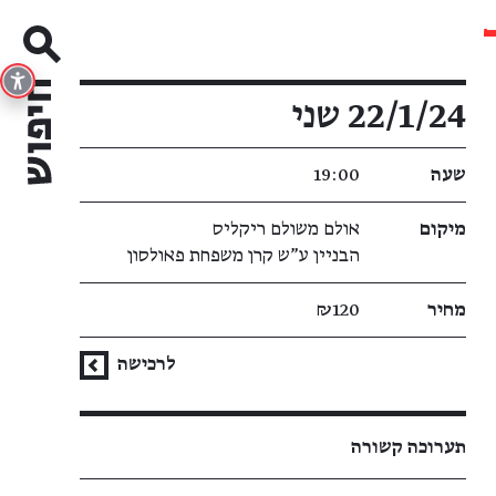
פרטי האירוע
22/1/24 שני
שעה
19:00
מיקום
אולם משולם ריקליס
הבניין ע"ש קרן משפחת פאולסון
מחיר
₪120
לרכישה
תערוכה קשורה