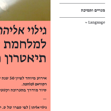
מנויים ותמיכה
↓
Language
גילוי אליהו 023
למלחמת יו
תיאטרון ר
אירוע מיוחד לציון 50 שנה למלחמת יום כיפור בעקבות התערוכה
רקוויאם למלחמה.
סיור מודרך בתערוכה וקטעי
—
גילוי אליהו
| לפי ספרו של ס. י