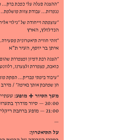
"ההצגה פעלה עלי כמכת ברק... ת
נגמרות... עבודת צוות מושלמת...
"עוצמתה וייחודה של "גילוי אליה
הנדלזלץ, הארץ
"זוהי חוויה תיאטרונית מסעירה..
איתן בר יוסף, העיר ת"א
"הצגה רבת דמיון ומצמררת שהופכ
כואבת, מצמררת ולצערנו, רלוונט
"עיבוד בימתי מבריק... הפקת מופ
חן שמחבק אותך באימה"
/ מירב יו
משך הסיור + מופע:
שעתיי
20:00 — סיור מודרך בתערוכה
21:00 — מופע ברחבת ריקליס
—
על התיאטרון: