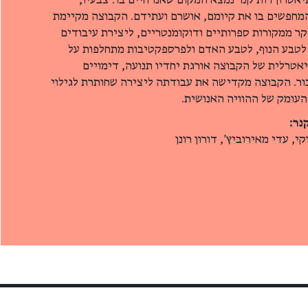
טרון רות קנר נמצא המקום שאנו חיים בו: צבעיו,
 המחפשים בו את קיומם, אושרם ועתידם. הקבוצה מקיימת
ר ממקורות ספרותיים ודוקומנטריים, ליצירת עיבודים
לטבע הנוף, לטבע האדם ולפרספקטיבות מתחלפות על
טרלית של הקבוצה אורגת יחדיו תנועה, דימויים
בור. הקבוצה מקדישה את עבודתה ליצירה שחותרת לגילוי
העומק של ההוויה האנושית.
נר:
י, עדי מאירוביץ', דורון רונן