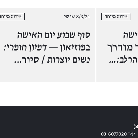
8/3/24 שישי
אירוע מיוחד
אירוע מיוחד
ישה
סוף שבוע יום האישה
 מודרך
במוזיאון — דמיון חומרי:
טהרלב:…
נשים יוצרות
/ סיור…
)
טל׳ 03-6077020