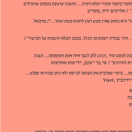
זמור בימתי מקורי ומלא דמיון... ההצגה צועקת במקום שהמילים
"
/ אליקים ירון ,מעריב
ו" היא כזאת שאין ממש רצון לראות משהו אחר..."
/ מיכאל
. זוהי עבודה יוצאת מן הכלל, במובן המלא והעמוק של הביטוי"
/
ת למסע הזוי ,ונוגע ללב לעבר איזו אמת חמקמקה... הצגה
ית להדהים"
/ שי בר יעקב, ידיעות אחרונות
ת... בימוי שמדביק את הצופה לכיסא ולא נותן מנוח או מפלט...
דלביץ ,Ynet
ם