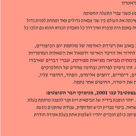
אטרון
ע משני עברי התעלה החסומה
ינתה את העולם
בין שני צבאות גדולים מאד ומתחת למוות גדול
ה באמת היה מוכרח ואיך דרך כל האבדון הנורא ההוא גם הלכו כל
 באוב את רעידת האדמה של מלחמת יום הכיפורים,
לחדור אל הרעד האישי ולשאול את השאלות המוסריות
ימתית מביאה מציאות מפורקת, שברי דברים שאיבדו
זהו ניסיון לפירוק ובחינה מחדש של החלקיקים
 דימויים, דחפים אלימים, הפחד, החיפוי עליו,
ת את השדה, החיפוש אחר נחמה.
מנימוקי חבר השופטים:
 יזהר הופכת בידיה של הבימאית רות קנר להצגה מרתקת בעלת
ראה. בימוי מבריק רגיש ומדוקדק, עבודת שחקנים נוגעת
סיקה כולם חוברים יחדיו לשלמות אחת בעלת אמירה חודרת