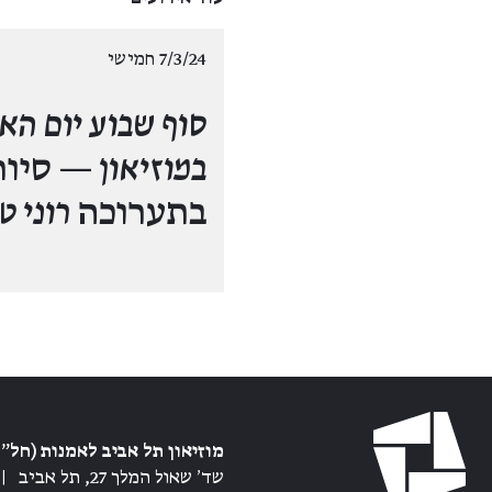
7/3/24 חמישי
סוף שבוע יום הא
במוזיאון —
סיור
בתערוכה
רוני 
מוזיאון תל אביב לאמנות (חל״צ
שד׳ שאול המלך 27, תל אביב
|