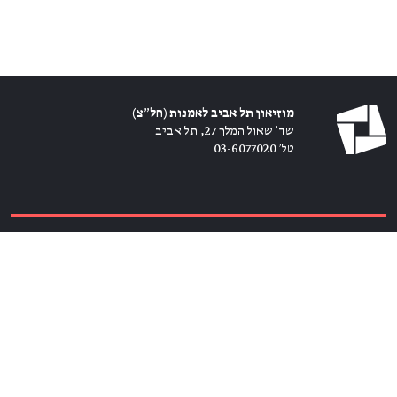
מוזיאון תל אביב לאמנות (חל״צ)
שד׳ שאול המלך 27, תל אביב
טל׳ 03-6077020
כרטיסים ←
הירשמו לניוזלטר ←