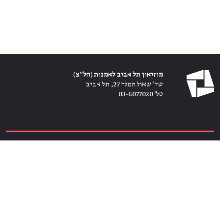
מוזיאון תל אביב לאמנות (חל״צ)
שד׳ שאול המלך 27, תל אביב
טל׳ 03-6077020
כרטיסים ←
הירשמו לניוזלטר ←