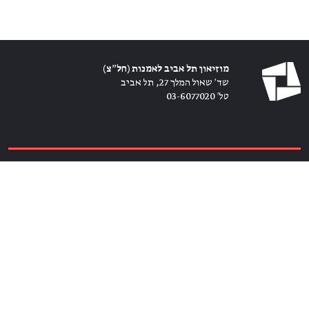
מוזיאון תל אביב לאמנות (חל״צ)
שד׳ שאול המלך 27, תל אביב
טל׳ 03-6077020
כרטיסים ←
הירשמו לניוזלטר ←