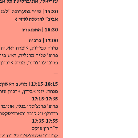
עזריאלי, אוניברסיטת תל אב
15:30 | סיור בתערוכה ״
אביב״
להרשמה לסיור >
16:30 | התכנסות
17:00 | ברכות
מירה לפידות, אוצרת ראשית, 
פרופ׳ טליה מרגלית, ראש בית
פרופ׳ ערן נוימן, מנהל ארכיו
—
17:15-18:15 | מושב ראשון: רודולף
מנחה: יוני אבידן, ארכיון עז
17:15-17:35
פרופ׳ פרנצ׳סקו בנלי, אוניבר
רודולף ויטקובר והארכיטקטור
17:35-17:55
ד״ר רון פוקס
קריירה אלטרנטיבית? רודולף