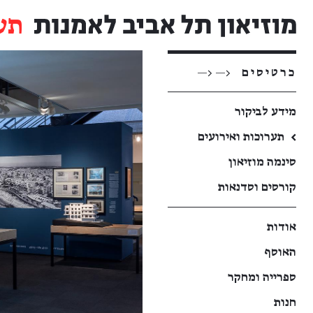
תע
כרטיסים
<— <—
מידע לביקור
←
תערוכות ואירועים
סינמה מוזיאון
קורסים וסדנאות
אודות
האוסף
ספרייה ומחקר
חנות