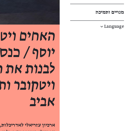
מנויים ותמיכה
↓
Language
האחים ויטק
יוסף /
כנס
לבנות את ה
ויטקובר ות
אביב
ארכיון עזריאלי לאדריכלות,