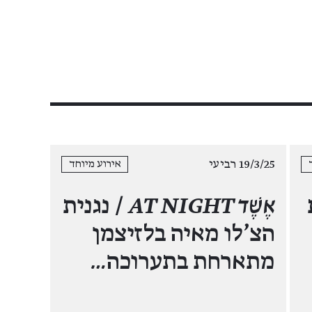
19/3/25 רביעי
אירוע מיוחד
אֶשֶׁד AT NIGHT
/ נגנית
הצ'לו מאיה בלזיצמן
מתארחת בתערוכה
…