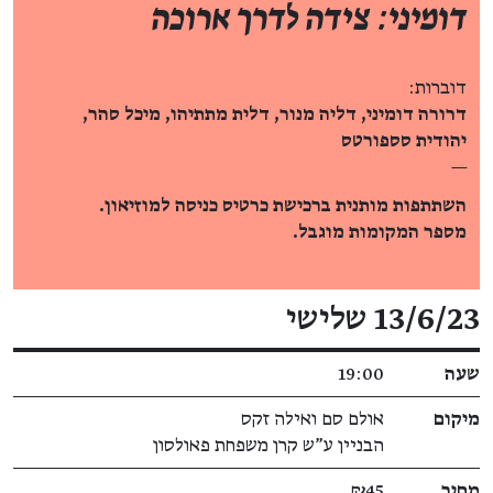
דומיני: צידה לדרך ארוכה
דוברות:
דרורה דומיני, דליה מנור, דלית מתתיהו, מיכל סהר,
יהודית סספורטס
—
השתתפות מותנית ברכישת כרטיס כניסה למוזיאון.
מספר המקומות מוגבל.
פרטי האירוע
13/6/23 שלישי
שעה
19:00
מיקום
אולם סם ואילה זקס
הבניין ע"ש קרן משפחת פאולסון
מחיר
₪45