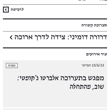
לרכישה
תערוכה קשורה
דרורה דומיני: צידה לדרך ארוכה
←
עוד אירועים
15/6/23 חמישי
מפגש
מפגש בתערוכה
אלברטו ג'קומטי:
שוב, מהתחלה