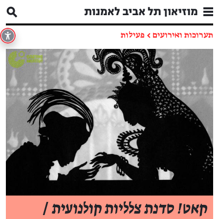
תערוכות ואירועים
←
פעילות
קאט! סדנת צלליות קולנועית
/