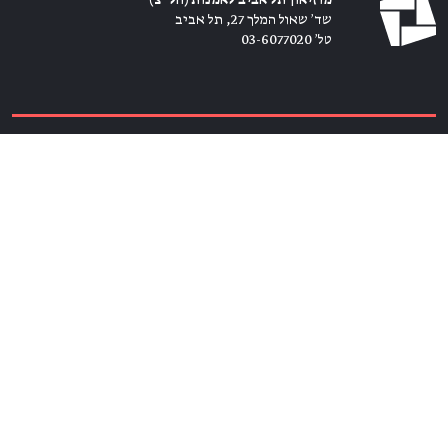
מוזיאון תל אביב לאמנות (חל״צ)
שד׳ שאול המלך 27, תל אביב
טל׳ 03-6077020
כרטיסים ←
הירשמו לניוזלטר ←
הצטרפו אלינו
מנויים ←