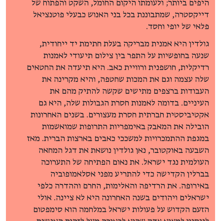
היפים ביותר; ולעומתו היקום החומל, השקט והפתוח של
דייקסטרה, שמתבוננת בכל בני האנוש כבעלי פוטנציאל
פלאי של יופי וחסד.
גולדין היא אמנית מבריקה בעלת חתימת יד ייחודית,
שנעה בחופשיות על התפר בין צילום תיעודי לאמנות
רדיקלית, חושפנית ורוויית כאב. היא תיעדה את החטאים
שלה עצמה וגם את המכות שחטפה, והיא מקרינה את
העבודות ברצפים מתישים שקשה להתיק מהם את
העיניים. בדומה לאמנות חסרת הגבולות שלה, היא גם
אקטיביסטית חברתית חסרת מעצורים. בשנים האחרונות
הובילה את המאבק באימפריות התרופות שמואשמות
במגפת ההתמכרויות למשככי כאבים בארצות הברית. מאז
השבעה באוקטובר, נאן גולדין נושאת את דגל המחאה
העולמית נגד ישראל. את נאום הפתיחה של התערוכה
בברלין הקדישה כדי להתריע מפני אסלאמופוביה
באירופה. את הרדיפה והאלימות, החרם וההדרה כלפי
ישראלים ויהודים בשנה האחרונה היא לא ציינה. אולי
הזעם הקדוש על פעולות ישראל במלחמה הוא סימפטום