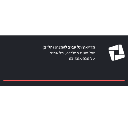
מוזיאון תל אביב לאמנות (חל״צ)
שד׳ שאול המלך 27, תל אביב
טל׳ 03-6077020
כרטיסים ←
הירשמו לניוזלטר ←