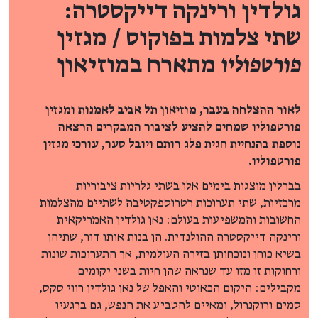
גולדין ורינקה דייקסטרה:
שתי צלמות בפוקוס / מגזין
פורטפוליו
מתארח במוזיאון
לאור ההצלחה בעבר, מוזיאון תל אביב לאמנות ומגזין
פורטפוליו שמחים להציע לציבור המבקרים הרצאה
נוספת בהנחיית חגית פלג רותם ויובל סער, עורכי מגזין
פורטפוליו.
בברלין מוצגות בימים אלו בשתי גלריות ציבוריות
מרכזיות, שתי תערוכות רטרוספקטיבה לשתיים מהצלמות
החשובות והמשפיעות בעולם: נאן גולדין האמריקאית
ורינקה דייקסטרה ההולנדית. הן בנות אותו דור, שתיהן
בשיא כוחן ונוכחותן בזירה העולמית, אך התערוכות שונות
ורחוקות זו מזו עד שנראה שהן חיות בשני יקומים
מקבילים: היקום הכאוטי והאפל של נאן גולדין רווי סקס,
סמים ורוקנרול, ומאיים להטביע את הנפש, גם ברגעיו