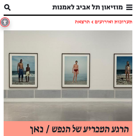
תערוכות ואירועים
←
הרצאה
הרגע המכריע של הנפש
/ נאן