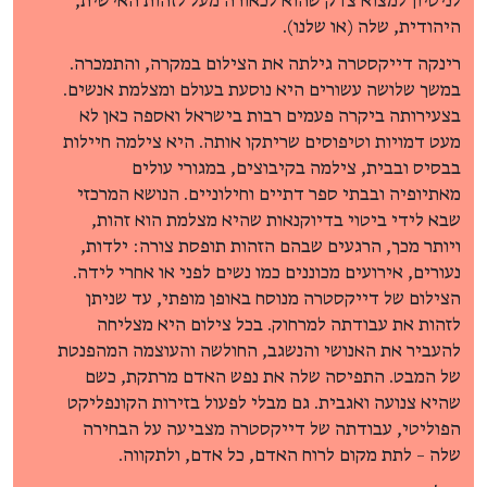
לניסיון למצוא צדק שהוא לכאורה מעל לזהות האישית,
היהודית, שלה (או שלנו).
רינקה דייקסטרה גילתה את הצילום במקרה, והתמכרה.
במשך שלושה עשורים היא נוסעת בעולם ומצלמת אנשים.
בצעירותה ביקרה פעמים רבות בישראל ואספה כאן לא
מעט דמויות וטיפוסים שריתקו אותה. היא צילמה חיילות
בבסיס ובבית, צילמה בקיבוצים, במגורי עולים
מאתיופיה ובבתי ספר דתיים וחילוניים. הנושא המרכזי
שבא לידי ביטוי בדיוקנאות שהיא מצלמת הוא זהות,
ויותר מכך, הרגעים שבהם הזהות תופסת צורה: ילדות,
נעורים, אירועים מכוננים כמו נשים לפני או אחרי לידה.
הצילום של דייקסטרה מנוסח באופן מופתי, עד שניתן
לזהות את עבודתה למרחוק. בכל צילום היא מצליחה
להעביר את האנושי והנשגב, החולשה והעוצמה המהפנטת
של המבט. התפיסה שלה את נפש האדם מרתקת, כשם
שהיא צנועה ואגבית. גם מבלי לפעול בזירות הקונפליקט
הפוליטי, עבודתה של דייקסטרה מצביעה על הבחירה
שלה – לתת מקום לרוח האדם, כל אדם, ולתקווה.