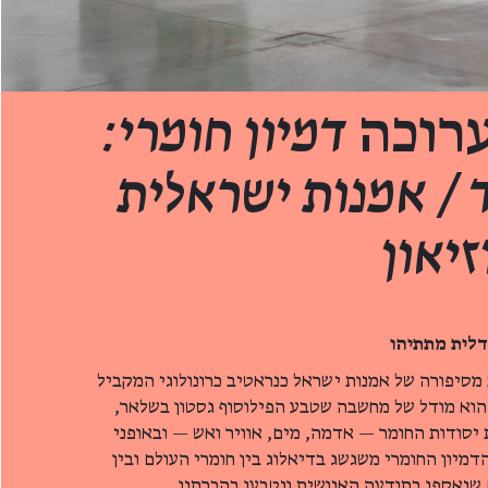
רוכה
דמיון חומרי:
 / אמנות ישראלית
יאון
דלית מתתיהו
מסיפורה של אמנות ישראל כנראטיב כרונולוגי המקביל
 הוא מודל של מחשבה שטבע הפילוסוף גסטון בשלאר,
סודות החומר — אדמה, מים, אוויר ואש — ובאופני
דמיון החומרי משגשג בדיאלוג בין חומרי העולם ובין
 שנאספו בתודעה האנושית ונטבעו בהכרתנו.