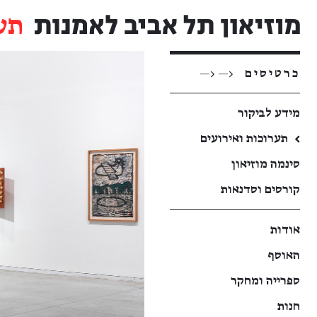
תע
כרטיסים
<— <—
מידע לביקור
←
תערוכות ואירועים
סינמה מוזיאון
קורסים וסדנאות
אודות
האוסף
ספרייה ומחקר
חנות