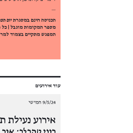
—
הכניסה חינם במסגרת
יום המוז
מספר המקומות מוגבל | כל 
המפגש מתקיים בצמוד למרחב
עוד אירועים
9/5/24 חמישי
אירוע נעילת ת
רוני טהרלב: אור 