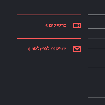
כרטיסים ←
הירשמו לניוזלטר ←