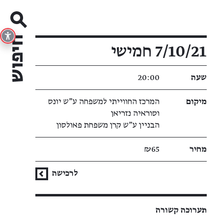
פרטי האירוע
7/10/21 חמישי
שעה
20:00
מיקום
המרכז החווייתי למשפחה ע"ש יונס
וסוראיה נזריאן
הבניין ע"ש קרן משפחת פאולסון
מחיר
₪65
לרכישה
תערוכה קשורה