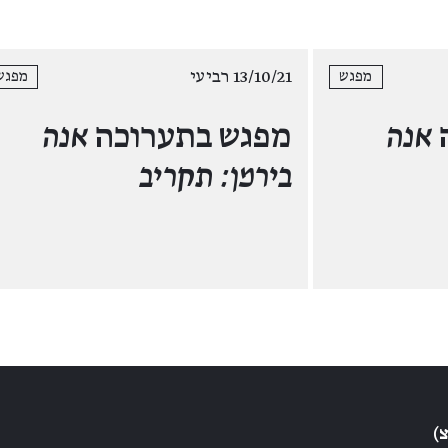
13/10/21 רביעי
מפגש
מפגש
אנה
מפגש בתערוכה
אנה
בירמן: תקריב
)