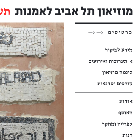
תע
כרטיסים
<— <—
מידע לביקור
←
תערוכות ואירועים
סינמה מוזיאון
קורסים וסדנאות
אודות
האוסף
ספרייה ומחקר
חנות