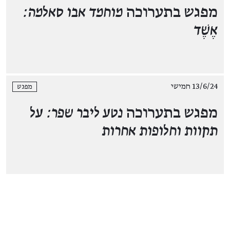
מפגש בתערוכה
מוחמד אבו סאלמה:
אֶשֶׁד
13/6/24 חמישי
מפגש
מפגש בתערוכה
נטע ליבר שפר: על
תקוות וחלופות אחרות