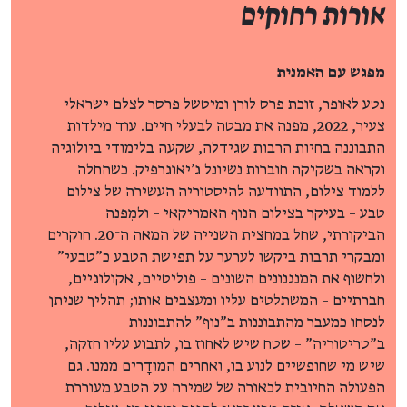
אורות רחוקים
מפגש עם האמנית
נטע לאופר, זוכת פרס לורן ומיטשל פרסר לצלם ישראלי
צעיר, 2022, מפנה את מבטה לבעלי חיים. עוד מילדות
התבוננה בחיות הרבות שגידלה, שקעה בלימודי ביולוגיה
וקראה בשקיקה חוברות נשיונל ג'יאוגרפיק. כשהחלה
ללמוד צילום, התוודעה להיסטוריה העשירה של צילום
טבע – בעיקר בצילום הנוף האמריקאי – ולמִפנה
הביקורתי, שחל במחצית השנייה של המאה ה־20. חוקרים
ומבקרי תרבות ביקשו לערער על תפישת הטבע כ"טבעי"
ולחשוף את המנגנונים השונים – פוליטיים, אקולוגיים,
חברתיים – המשתלטים עליו ומעצבים אותו; תהליך שניתן
לנסחו כמעבר מהתבוננות ב"נוף" להתבוננות
ב"טריטוריה" – שטח שיש לאחוז בו, לתבוע עליו חזקה,
שיש מי שחופשיים לנוע בו, ואחרים המוּדָרים ממנו. גם
הפעולה החיובית לכאורה של שמירה על הטבע מעוררת