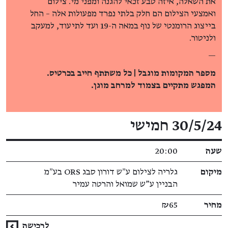
את השאלה, איזה טבע זכאי להגנה ומפני מי. צילום
ואמצעי הצילום הם חלק בלתי נפרד מפעולות אלה – החל
בייצוג הרומנטי של נוף במאה ה-19 ועד לתיעוד, למעקב
ולניטור.
—
מספר המקומות מוגבל | כל משתתף חייב בכרטיס.
המפגש מתקיים בצמוד למרחב מוגן.
פרטי האירוע
30/5/24 חמישי
שעה
20:00
מיקום
גלריה לצילום ע״ש דורון סבג ORS בע״מ
הבניין ע"ש שמואל והרטה עמיר
מחיר
₪65
לרכישה