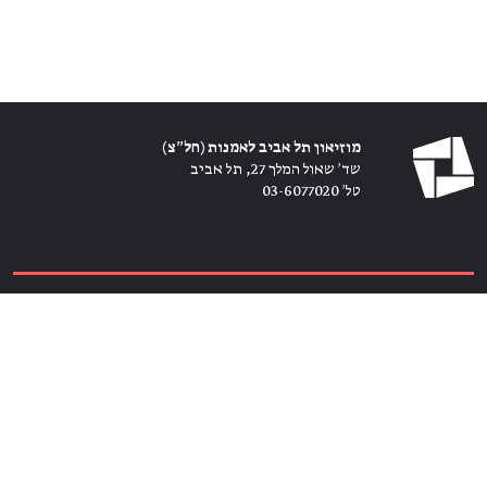
מוזיאון תל אביב לאמנות (חל״צ)
שד׳ שאול המלך 27, תל אביב
טל׳ 03-6077020
כרטיסים ←
הירשמו לניוזלטר ←