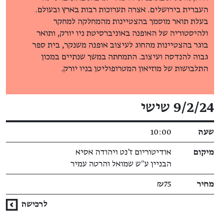
העברית בירושלים. אצרה תערוכות רבות בארץ ובעולם.
בעלת תואר מוסמך בהצטיינות מהמחלקה למחקר
ולהיסטוריה של האופנה באוניברסיטת ניו יורק, ותואר
בוגר בהצטיינות מהחוג לעיצוב אופנה משנקר, בית ספר
גבוה להנדסה ועיצוב. התמחתה במשך שנתיים במכון
התלבושות של מוזיאון המטרופוליטן בניו יורק.
פרטי האירוע
9/2/24 שישי
שעה
10:00
מיקום
אודיטוריום ז'נט ויהודה אסיא
הבניין ע״ש שמואל והרטה עמיר
מחיר
₪75
לרכישה