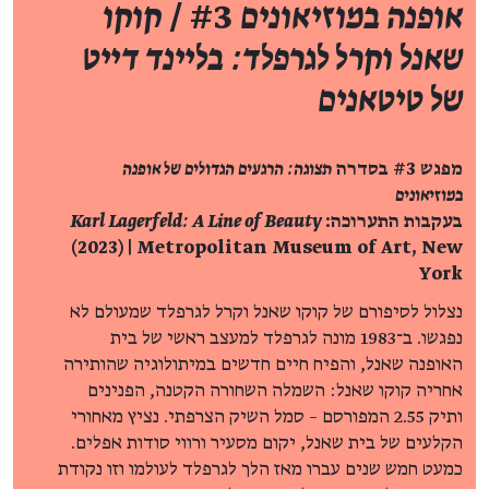
אופנה במוזיאונים
#3 /
קוקו
שאנל וקרל לגרפלד: בליינד דייט
של טיטאנים
מפגש #3 בסדרה
תצוגה: הרגעים הגדולים של אופנה
במוזיאונים
בעקבות התערוכה:
Karl Lagerfeld: A Line of Beauty
(2023) | Metropolitan Museum of Art, New
York
נצלול לסיפורם של קוקו שאנל וקרל לגרפלד שמעולם לא
נפגשו. ב־1983 מונה לגרפלד למעצב ראשי של בית
האופנה שאנל, והפיח חיים חדשים במיתולוגיה שהותירה
אחריה קוקו שאנל: השמלה השחורה הקטנה, הפנינים
ותיק 2.55 המפורסם – סמל השיק הצרפתי. נציץ מאחורי
הקלעים של בית שאנל, יקום מסעיר ורווי סודות אפלים.
כמעט חמש שנים עברו מאז הלך לגרפלד לעולמו וזו נקודת