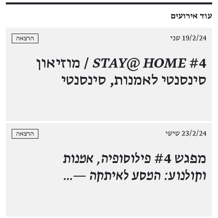
עוד אירועים
19/2/24 שני
הרצאה
STAY@ HOME
#4 / מוזיאון
סינסנטי לאמנות, סינסנטי
23/2/24 שישי
הרצאה
מפגש #4
פילוסופיה, אמנות
וקולנוע: המסע לאיתקה —…