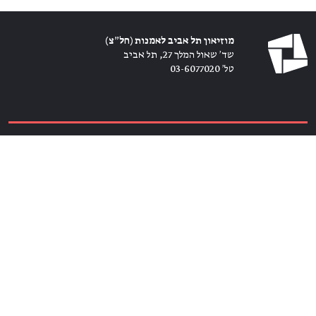
מוזיאון תל אביב לאמנות (חל״צ)
שד׳ שאול המלך 27, תל אביב
טל׳ 03-6077020
כרטיסים ←
הירשמו לניוזלטר ←
הצטרפו אלינו