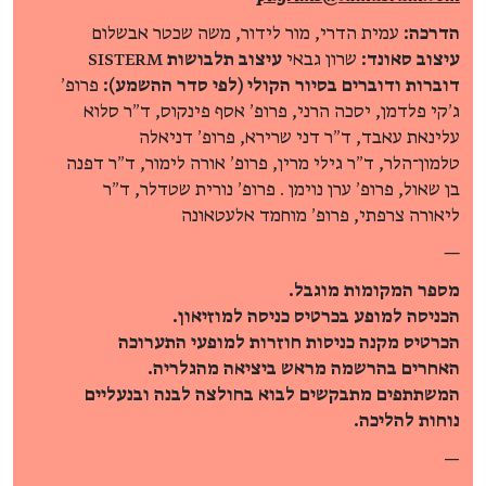
הדרכה:
עמית הדרי, מור לידור, משה שכטר אבשלום
עיצוב סאונד:
שרון גבאי
עיצוב תלבושות
SISTERM
דוברות ודוברים בסיור הקולי (לפי סדר ההשמע):
פרופ׳
ג׳קי פלדמן, יסכה הרני, פרופ׳ אסף פינקוס, ד״ר סלוא
עלינאת עאבד, ד״ר דני שרירא, פרופ׳ דניאלה
טלמון־הלר, ד״ר גילי מרין, פרופ׳ אורה לימור, ד״ר דפנה
בן שאול, פרופ׳ ערן נוימן . פרופ׳ נורית שטדלר, ד״ר
ליאורה צרפתי, פרופ׳ מוחמד אלעטאונה
—
מספר המקומות מוגבל.
הכניסה למופע בכרטיס כניסה למוזיאון.
הכרטיס מקנה כניסות חוזרות למופעי התערוכה
האחרים בהרשמה מראש ביציאה מהגלריה.
המשתתפים מתבקשים לבוא בחולצה לבנה ובנעליים
נוחות להליכה.
—