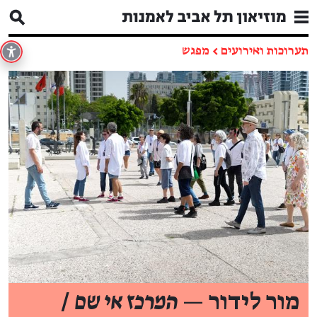
תערוכות ואירועים
←
מפגש
מור לידור —
המרכז אי שם
/