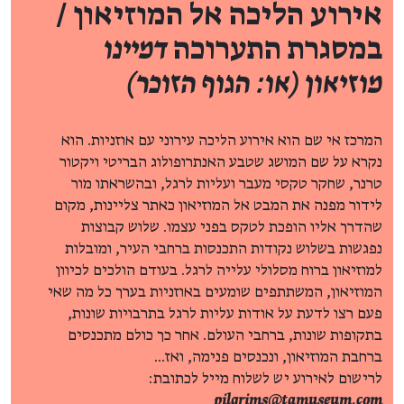
אירוע הליכה אל המוזיאון /
במסגרת התערוכה
דמיינו
מוזיאון (או: הגוף הזוכר)
המרכז אי שם הוא אירוע הליכה עירוני עם אוזניות. הוא
נקרא על שם המושג שטבע האנתרופולוג הבריטי ויקטור
טרנר, שחקר טקסי מעבר ועליות לרגל, ובהשראתו מור
לידור מפנה את המבט אל המוזיאון כאתר צליינות, מקום
שהדרך אליו הופכת לטקס בפני עצמו. שלוש קבוצות
נפגשות בשלוש נקודות התכנסות ברחבי העיר, ומובלות
למוזיאון ברוח מסלולי עלייה לרגל. בעודם הולכים לכיוון
המוזיאון, המשתתפים שומעים באוזניות בערך כל מה שאי
פעם רצו לדעת על אודות עליות לרגל בתרבויות שונות,
בתקופות שונות, ברחבי העולם. אחר כך כולם מתכנסים
ברחבת המוזיאון, ונכנסים פנימה, ואז...
לרישום לאירוע יש לשלוח מייל לכתובת:
pilgrims@tamuseum.com