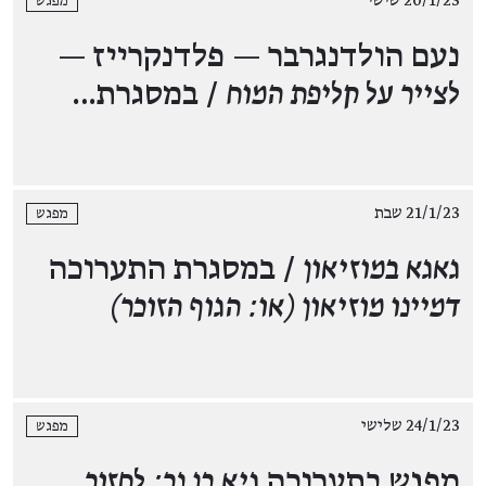
20/1/23 שישי
מפגש
נעם הולדנגרבר — פלדנקרייז —
לצייר על קליפת המוח
/ במסגרת…
21/1/23 שבת
מפגש
גאגא במוזיאון
/ במסגרת התערוכה
דמיינו מוזיאון (או: הגוף הזוכר)
24/1/23 שלישי
מפגש
מפגש בתערוכה
גיא בן נר: לחזור