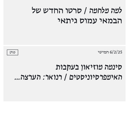
למה מלחמה
/ סרטו החדש של
הבמאי עמוס גיתאי
6/2/25 חמישי
סרט
סינמה מוזיאון בעקבות
האימפרסיוניסטים
/
רנואר: הערצה…