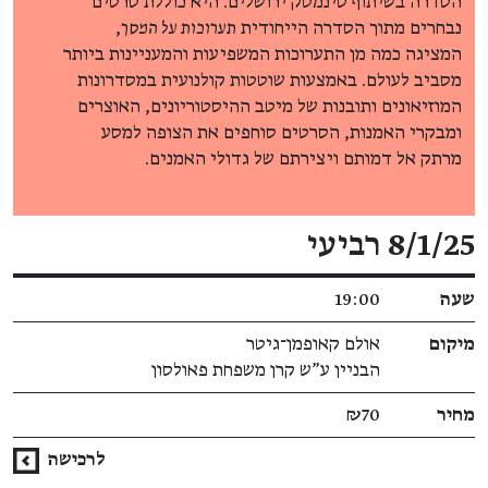
הסדרה בשיתוף סינמטק ירושלים. היא כוללת סרטים
נבחרים מתוך הסדרה הייחודית
תערוכות על המסך
,
המציגה כמה מן התערוכות המשפיעות והמעניינות ביותר
מסביב לעולם. באמצעות שוטטות קולנועית במסדרונות
המוזיאונים ותובנות של מיטב ההיסטוריונים, האוצרים
ומבקרי האמנות, הסרטים סוחפים את הצופה למסע
מרתק אל דמותם ויצירתם של גדולי האמנים.
פרטי האירוע
8/1/25 רביעי
שעה
19:00
מיקום
אולם קאופמן־גיטר
הבניין ע"ש קרן משפחת פאולסון
מחיר
₪70
לרכישה