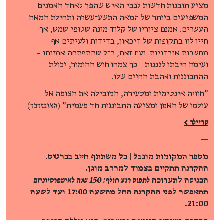
מציע תובנות חדשות לגבי האיש שהפך לאחד האמנים
המשפיעים ביותר של המאה התשע־עשרה ותחילת המאה
העשרים. אמנם ציוריו של קלוד מונה שטופי שמש, אך
חייו לוו בתקופות של דיכאון, בדידות ולעיתים אף
מחשבות אובדניות. ועם זאת, ככל שהתפתחה אמנותו –
ועימה חיבתו לגננות – כך צמחו חוש ההומור, יכולת
ההתבוננות ואהבת החיים שלו.
"חוויה אינטימית ומסעירה, המובילה את הצופה אל
עולמו של האמן ומציעה התבוננות חד פעמית" (
האובזרבר
)
טריילר >
—
מספר המקומות מוגבל | כל משתתף חייב בכרטיס.
ההקרנה תתקיים בצמוד למרחב מוגן.
הכניסה לתערוכה
לתפוס רגע חולף: 150 שנה לאימפרסיוניזם
תתאפשר לפני ההקרנה החל מהשעה 17:00 ועד לשעה
21:00.