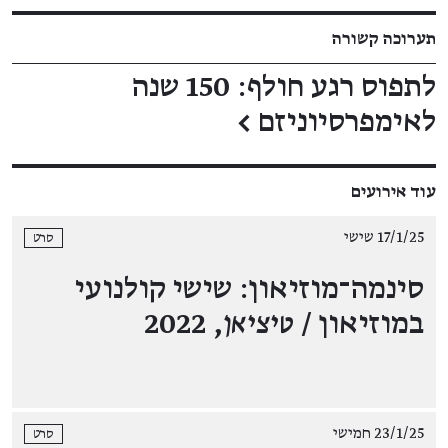
תערוכה קשורה
לתפוס רגע חולף: 150 שנה
לאימפרסיוניזם
←
עוד אירועים
17/1/25 שישי
סרט
סינמה־מוזיאון: שישי קולנועי
במוזיאון /
טיציאן
, 2022
23/1/25 חמישי
סרט