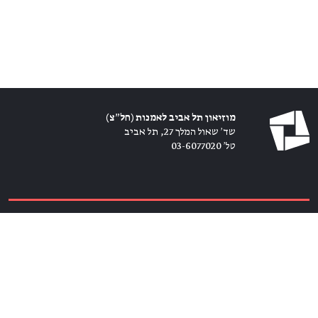
מוזיאון תל אביב לאמנות (חל״צ)
שד׳ שאול המלך 27, תל אביב
טל׳ 03-6077020
כרטיסים ←
הירשמו לניוזלטר ←