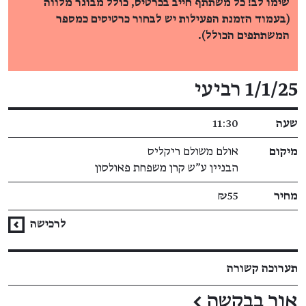
שימו לב! כל משתתף חייב בכרטיס, כולל מבוגר מלווה
(בעמוד הזמנת הפעילות יש לבחור כרטיסים כמספר
המשתתפים הכולל).
פרטי האירוע
1/1/25 רביעי
שעה
11:30
מיקום
אולם משולם ריקליס
הבניין ע"ש קרן משפחת פאולסון
מחיר
₪55
לרכישה
תערוכה קשורה
אור בבקשה
←