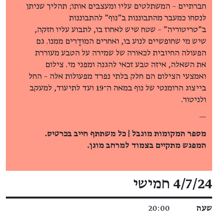
חברתיים – המשתלטים עליו ומעצבים אותו; תהליך שניתן
לנסחו כמעבר מהתבוננות ב"נוף" להתבוננות
ב"טריטוריה" – שטח שיש לאחוז בו, לתבוע עליו חזקה,
שיש מי שחופשיים לנוע בו, ואחרים המוּדָרים ממנו. גם
הפעולה החיובית לכאורה של שמירה על הטבע מעוררת
את השאלה, איזה טבע זכאי להגנה ומפני מי. צילום
ואמצעי הצילום הם חלק בלתי נפרד מפעולות אלה – החל
בייצוג הרומנטי של נוף במאה ה־19 ועד לתיעוד, למעקב
ולניטור.
—
מספר המקומות מוגבל | כל משתתף חייב בכרטיס.
המפגש מתקיים בצמוד למרחב מוגן.
פרטי האירוע
4/7/24 חמישי
שעה
20:00