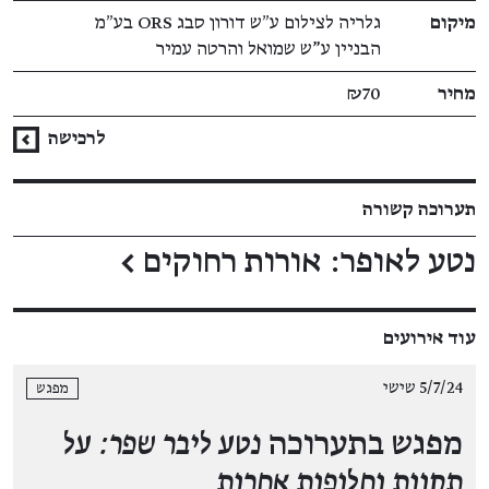
מיקום
גלריה לצילום ע״ש דורון סבג ORS בע״מ
הבניין ע"ש שמואל והרטה עמיר
מחיר
₪70
לרכישה
תערוכה קשורה
נטע לאופר: אורות רחוקים
←
עוד אירועים
5/7/24 שישי
מפגש
מפגש בתערוכה
נטע ליבר שפר: על
תקוות וחלופות אחרות