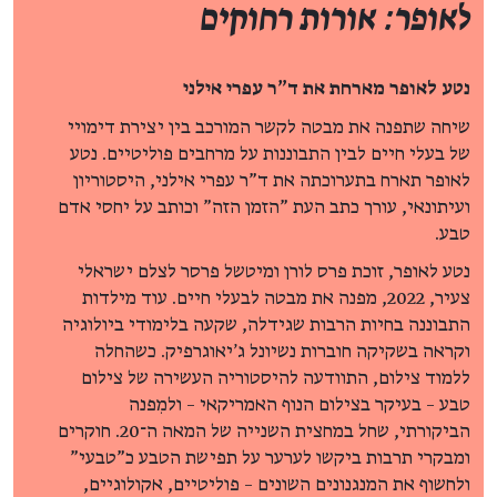
לאופר: אורות רחוקים
נטע לאופר מארחת את ד"ר עפרי אילני
שיחה שתפנה את מבטה לקשר המורכב בין יצירת דימויי
של בעלי חיים לבין התבוננות על מרחבים פוליטיים. נטע
לאופר תארח בתערוכתה את ד"ר עפרי אילני, היסטוריון
ועיתונאי, עורך כתב העת "הזמן הזה" וכותב על יחסי אדם
טבע.
נטע לאופר, זוכת פרס לורן ומיטשל פרסר לצלם ישראלי
צעיר, 2022, מפנה את מבטה לבעלי חיים. עוד מילדות
התבוננה בחיות הרבות שגידלה, שקעה בלימודי ביולוגיה
וקראה בשקיקה חוברות נשיונל ג'יאוגרפיק. כשהחלה
ללמוד צילום, התוודעה להיסטוריה העשירה של צילום
טבע – בעיקר בצילום הנוף האמריקאי – ולמִפנה
הביקורתי, שחל במחצית השנייה של המאה ה־20. חוקרים
ומבקרי תרבות ביקשו לערער על תפישת הטבע כ"טבעי"
ולחשוף את המנגנונים השונים – פוליטיים, אקולוגיים,