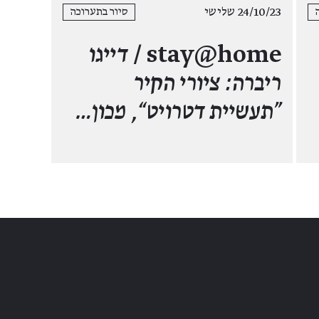
24/10/23 שלישי
סיור בתערוכה
stay@home /
דייגו
ריברה: ציורי הקיר
”תעשיית דטרויט“, מכון…