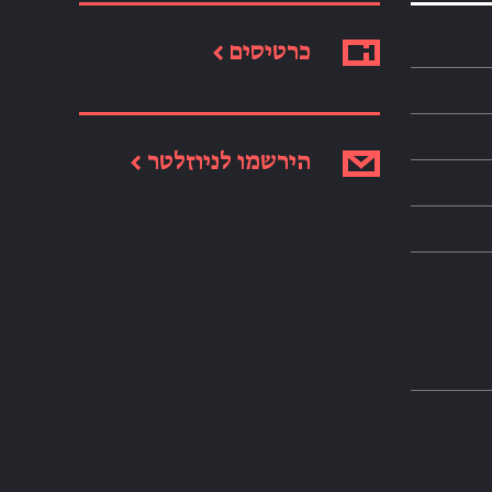
כרטיסים ←
הירשמו לניוזלטר ←