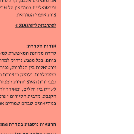
אנו מזמינים אתכם, קהל שוחר
ווירטואליים במוזיאון תל אב
צוות אוצרי המוזיאון.
להתחברות ל־ZOOM >
—
אודות הסדרה:
סדרה מקוונת המאפשרת למשתת
ביתם. בכל מפגש נרחיק למחוז 
וירטואלית בין הגלריות, נכי
המתחלפות. נעמיק ביצירות ה
ובבחירות האוצרותיות המנחות
לשייט בין חללים, ומאידך לה
הקנבס. מרבית הסיורים יערכו
במוזיאונים שבהם שמורים או
—
הרצאות נוספות בסדרה stay@home: