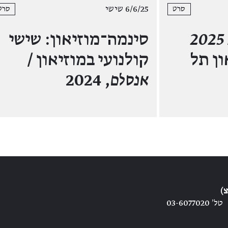
6/6/25 שישי
סרט
סרט
2025
סינמה־מוזיאון: שישי
ן תל
קולנועי במוזיאון /
אנסלם
, 2024
)
טל׳ 03-6077020