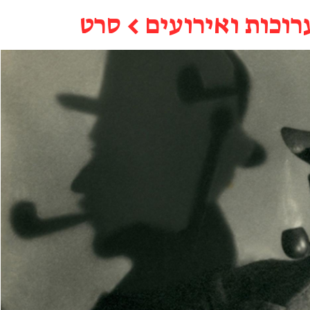
רוכות ואירועים
←
סרט