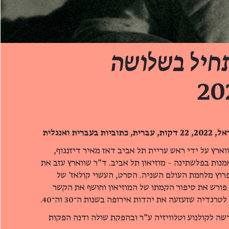
יל בשלושה
רית ואנגלית
 קרל שווארץ על ידי ראש עריית תל אביב דאז מאיר דיזנגוף,
מנות בפלשתינה – מוזיאון תל אביב. ד"ר שווארץ עזב את
רוץ מלחמת העולם השניה. הסרט, העשוי קולאז' של
, פורש את סיפור הקמתו של המוזיאון וחושף את הקשר
גדיה שזעזעה את יהדות אירופה בשנות ה־30 וה־40.
ה לקולנוע וטלוויזיה ע"ר ובהפקת שולה ודנה הפקות