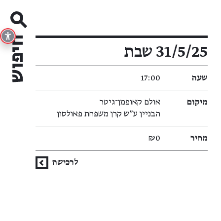
פרטי האירוע
31/5/25 שבת
שעה
17:00
מיקום
אולם קאופמן־גיטר
הבניין ע"ש קרן משפחת פאולסון
מחיר
₪0
לרכישה