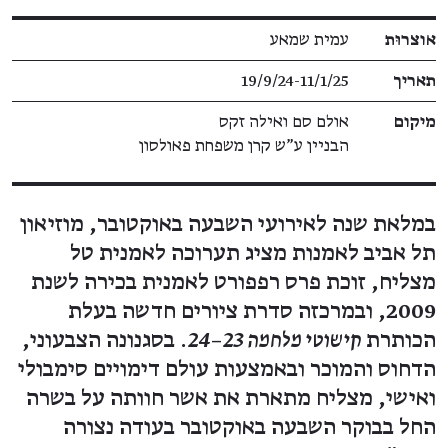
פרטי תערוכה
אוצרוּת
עמית שמאע
תאריך
19/9/24​-​11/1/25
מיקום
אולם סם ואילה זקס
הבניין ע"ש קרן משפחת פאולסון
במלאת שנה לאירועי השבעה באוקטובר, מוזיאון
תל אביב לאמנות מציג תערוכה לאמנית טל
מצליח, זוכת פרס רפפורט לאמנית בכירה לשנת
2009, ובמרכזה סדרת ציורים חדשה בעלת
הכותרת
קישוטי מלחמה 23–24
. בסגנונה הצבעוני,
הדחוס והמוכר ובאמצעות עולם דימויים סימבולי
ואישי, מצליח מתארת את אשר חוותה על בשרה
החל בבוקר השבעה באוקטובר בעודה נצורה