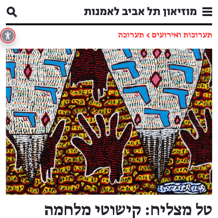
תערוכות ואירועים
←
תערוכה
טל מצליח: קישוטי מלחמה