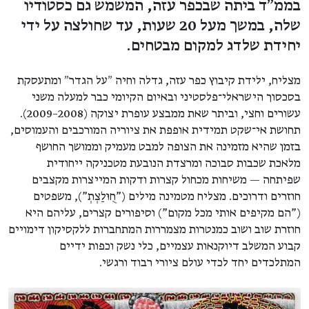
בממ"ד ביתה שבכפר עזה, המשמש גם כסטודיו
שלה, במשך מעל 20 שעות, עד שחולצה על ידי
יחידת שלדג למקום מבטחים.
מצליח, ילידת קיבוץ כפר עזה, גדלה וחיה ״על הגדר״ ומתעסקת
בסכסוך הישראלי־פלסטיני ובאיום הקיומי כבר למעלה משני
עשורים וחצי, וביתר שאת ממבצע עופרת יצוקה (2008–2009).
תחושת אי־שקט תמידית אופפת את ציוריה המורכבים והעמוסים,
בזמן שהיא מזמינה את הצופה למבט מעמיק וממושך החושף
מלאכת שכבות סבוכה ומרצדת הנובעת מטכניקה ייחודית
שפיתחה — משיחות מכחול קצרות ודקות המייצרות מקצבים
חוזרים ודרוכים. מצליח מטמינה מילים ("חֻוּלַצְתְ"), משפטים
("הם מקיפים אותי מכל מקום") וסיפורים קצרים, עליהם היא
חוזרת שוב ושוב כמנטרות מצמררות המתחברות ללקסיקון דימויים
קבוע המשלב דיוקנאות עצמיים, כלי נשק וכפות ידיים
המתלכדים יחד לכדי עולם ציורי רבוד ורגשי.