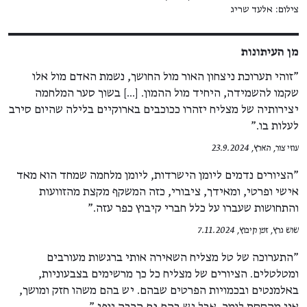
צילום: אלעד שריג
מן העיתונות
"זוהי תערוכת ניצחון האור מול החושך, נשמת האדם מול אלו
שקמו להשמידה, היחיד מול ההמון. [...] בשוך סער המלחמה
יצירותיה של מצליח יזהרו ככוכבים בארוקיים בלילה שהיום סירב
לעלות בו."
עוזי צור, הארץ, 23.9.2024
"הציורים נדמים ליומן הישרדות, ליומן מלחמה שמחד הוא מאד
אישי ופרטי, ומאידך, ציבורי, כזה המשקף מקצת מהזוועות
והתחושות שעברו על כלל חברי קיבוץ כפר עזה."
שוש גרץ, זמן קיבוץ, 7.11.2024
"התערוכה של טל מצליח השאירה אותי ברגשות מעורבים
ומטלטלים. הציורים של מצליח כל כך מרשימים בצבעוניות,
באלמנטים ובכמויות הפרטים שבהם. יש בהם משהו חזק ומושך,
אני מהססת לומר, אבל יש בהם גם הרבה יופי."