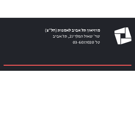
מוזיאון תל אביב לאמנות (חל״צ)
שד׳ שאול המלך 27, תל אביב
טל׳ 03-6077020
כרטיסים ←
הירשמו לניוזלטר ←