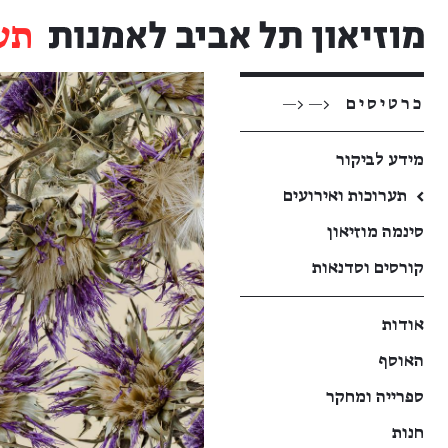
תע
כרטיסים
<— <—
מידע לביקור
←
תערוכות ואירועים
סינמה מוזיאון
קורסים וסדנאות
אודות
האוסף
ספרייה ומחקר
חנות