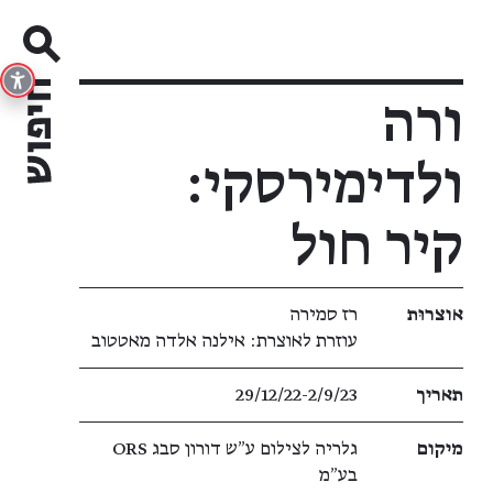
ורה
ולדימירסקי:
קיר חול
פרטי תערוכה
אוצרוּת
רז סמירה
עוזרת לאוצרת: אילנה אלדה מאטטוב
תאריך
29/12/22​-​2/9/23
מיקום
גלריה לצילום ע״ש דורון סבג ORS
בע״מ