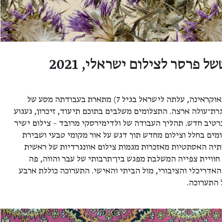
ל פרסר לצילום ישראלי, 2021
ורה ולדימירסקי (נולדה 1984 באוקראינה, עלתה לישראל בגיל 7) מתארת בעבודתה מסע של
גרת־עולה ארצה. התצלומים משלבים בתוכם תיעוד, זיכרון, געגוע
רטיב חדש. תהליך העבודה של ולדימירסקי מרובד – צילום ישיר
מים בחלל וצילום מחדש תוך דגש על אור מקומי טבעי ושבירת
תיה האסתטיות מאזכרות מגמות צילום אוונגרדיות של ראשית
וויית צפייה המשלבת מפגש בין־תרבותי של עבר והווה, פה
אדריכלי והציבורי, מול הביתי והאישי. התערוכה כוללת ארבע
 התערוכה.