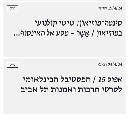
19/4/24 שישי
סרט
סינמה־מוזיאון: שישי קולנועי
במוזיאון
/
אֶשֶר – מסע אל האינסוף
…
24/4/24 רביעי
סרט
אפוס 15
/ הפסטיבל הבינלאומי
לסרטי תרבות ואמנות תל אביב