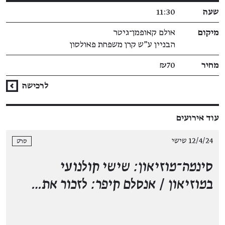
שעה
11:30
מיקום
אולם קאופמן־גיטר
הבניין ע"ש קרן משפחת פאולסון
מחיר
₪70
לרכישה
עוד אירועים
12/4/24 שישי
סרט
סינמה־מוזיאון: שישי קולנועי
במוזיאון
/
אנסלם קיפר: לזכור את…