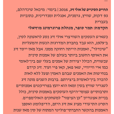
—
החיים הסיניים של אולי זיג
, 2016 | בימוי: מיכאל שינדהלם,
93 דקות, שוויץ, גרמנית, אנגלית ומנדרינית, כתוביות
בעברית
הקדמה: תמר סופר, מנהלת פרוגרמינג מוזיאלי
כשאיש העסקים השוויצרי אולי זיג נסע לראשונה לסין,
ב־1979, הוא עבד בחברת המדרגות הנעות והמעליות
"שינדלר", ואמנות הייתה רחוקה ממנו. אבל מאז ייסד זיג
את האוסף החשוב ביותר בעולם של אמנות סינית
עכשווית, הכולל יצירות של אמנים בעלי שם בין־לאומי
כמו איי ווייוויי, שאו פאן, קאו פיי ועוד. זיג קידם
בנחישות את האמנים שבהם האמין ופעל ללא לאות
להכרה בין־לאומית ביצירתם. ברבות השנים מונה זיג
לשגריר שוויץ בסין ומאז הוא יועץ בפרויקטים אמנותיים
ותרבותיים עצומי־היקף העוסקים באמנות סינית, כולל
בניית אצטדיון "קן הציפור" למשחקים האולימפיים.
הסרט התיעודי מציג את זיג היזם, הדיפלומט ואספן
האמנות בהקשר החברתי־פוליטי המתוח של סין מאז שנות