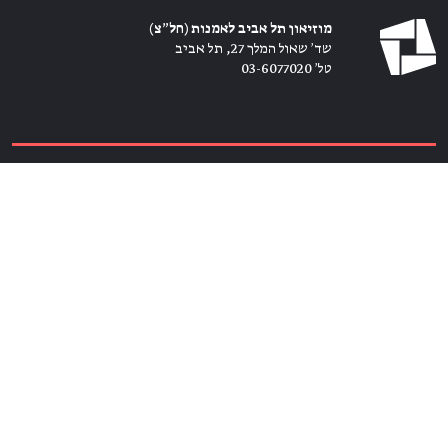
מוזיאון תל אביב לאמנות (חל״צ)
שד׳ שאול המלך 27, תל אביב
טל׳ 03-6077020
כרטיסים ←
הירשמו לניוזלטר ←
הצטרפו אלינו
מנויים ←