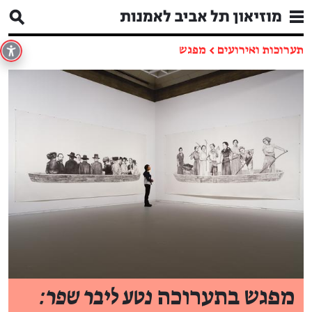
תערוכות ואירועים
←
מפגש
מפגש בתערוכה
נטע ליבר שפר: