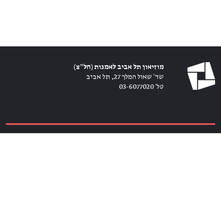
מוזיאון תל אביב לאמנות (חל״צ)
שד׳ שאול המלך 27, תל אביב
טל׳ 03-6077020
כרטיסים ←
הירשמו לניוזלטר ←