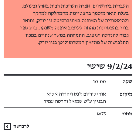
העברית בירושלים. אצרה תערוכות רבות בארץ ובעולם.
בעלת תואר מוסמך בהצטיינות מהמחלקה למחקר
ולהיסטוריה של האופנה באוניברסיטת ניו יורק, ותואר
בוגר בהצטיינות מהחוג לעיצוב אופנה משנקר, בית ספר
גבוה להנדסה ועיצוב. התמחתה במשך שנתיים במכון
התלבושות של מוזיאון המטרופוליטן בניו יורק.
פרטי האירוע
9/2/24 שישי
שעה
10:00
מיקום
אודיטוריום ז'נט ויהודה אסיא
הבניין ע״ש שמואל והרטה עמיר
מחיר
₪75
לרכישה