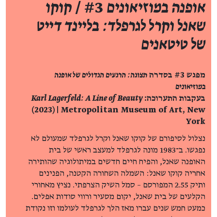
אופנה במוזיאונים
#3 /
קוקו
שאנל וקרל לגרפלד: בליינד דייט
של טיטאנים
מפגש #3 בסדרה
תצוגה: הרגעים הגדולים של אופנה
במוזיאונים
בעקבות התערוכה:
Karl Lagerfeld: A Line of Beauty
(2023) | Metropolitan Museum of Art, New
York
נצלול לסיפורם של קוקו שאנל וקרל לגרפלד שמעולם לא
נפגשו. ב־1983 מונה לגרפלד למעצב ראשי של בית
האופנה שאנל, והפיח חיים חדשים במיתולוגיה שהותירה
אחריה קוקו שאנל: השמלה השחורה הקטנה, הפנינים
ותיק 2.55 המפורסם – סמל השיק הצרפתי. נציץ מאחורי
הקלעים של בית שאנל, יקום מסעיר ורווי סודות אפלים.
כמעט חמש שנים עברו מאז הלך לגרפלד לעולמו וזו נקודת