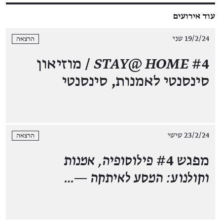
עוד אירועים
19/2/24 שני
הרצאה
STAY@ HOME
#4 / מוזיאון
סינסנטי לאמנות, סינסנטי
23/2/24 שישי
הרצאה
מפגש #4
פילוסופיה, אמנות
וקולנוע: המסע לאיתקה —…