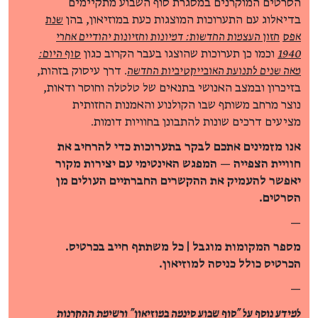
הסרטים המוקרנים במסגרת סוף השבוע מתקיימים
בדיאלוג עם התערוכות המוצגות כעת במוזיאון, בהן
שנת
אפס
חזון העצמות החדשות: דמיונות וחזיונות יהודיים אחרי
1940
וכמו כן תערוכות שהוצגו בעבר הקרוב כגון
סוף היום:
מאה שנים לתנועת האובייקטיביות החדשה
. דרך עיסוק בזהות,
בזיכרון ובמצב האנושי בתנאים של טלטלה וחוסר ודאות,
נוצר מרחב משותף שבו הקולנוע והאמנות החזותית
מציעים דרכים שונות להתבונן בחוויות דומות.
אנו מזמינים אתכם לבקר בתערוכות כדי להרחיב את
חוויית הצפייה — המפגש האינטימי עם יצירות מקור
יאפשר להעמיק את ההקשרים החברתיים העולים מן
הסרטים.
—
מספר המקומות מוגבל | כל משתתף חייב בכרטיס.
הכרטיס כולל כניסה למוזיאון.
—
למידע נוסף על "סוף שבוע סינמה במוזיאון" ורשימת ההקרנות