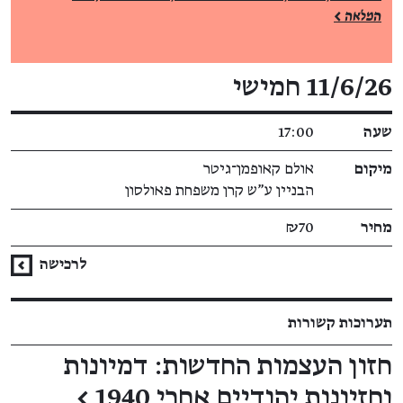
המלאה >
פרטי האירוע
11/6/26 חמישי
שעה
17:00
מיקום
אולם קאופמן־גיטר
הבניין ע"ש קרן משפחת פאולסון
מחיר
₪70
לרכישה
תערוכות קשורות
חזון העצמות החדשות: דמיונות
וחזיונות יהודיים אחרי 1940
←