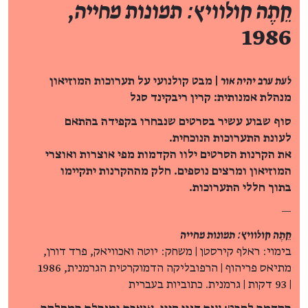
קֵתֶה קולוויץ: תמונות מחייה
,
1986
לעת ערב יהיה אור
| מבט קולנועי על תערוכות המוזיאון
מנהלת אמנותית: קרין ריבקינד סגל
סוף שבוע עשיר בסרטים שנבחרו בקפידה בהתאם
לעונת התערוכות הנוכחית.
את הקרנות הסרטים ילוו הקדמות מפי אוצרות ואוצרי
המוזיאון ומרצים נוספים. חלק מההקרנות יתקיימו
בתוך חללי התערוכות.
—
קֵתֶה קולוויץ: תמונות מחייה
בימוי: ראלף קירסטן | משחק: יוטה ואכוויאק, פרד דורן,
מתיאס פריהוף | הרפובליקה הדמוקרטית הגרמנית, 1986
| 93 דקות | גרמנית. כתוביות בעברית