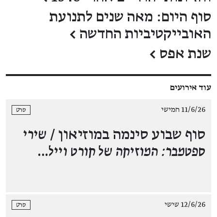
סוף היום: מאה שנים לתנועת
האובייקטיביות החדשה
←
שנת אפס
←
עוד אירועים
11/6/26 חמישי
סרט
סוף שבוע סינמה במוזיאון /
שירי
ספטמבר: המוזיקה של קורט וייל
…
12/6/26 שישי
סרט