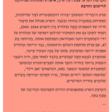
הקדמה לסרט: ענת דנון סיון, אוצרת ומנהלת המחלקה
לרישום והדפס
סרט היברידי המשלב יצירה דוקומנטרית לצד עלילתית,
ומתרחש במקביל בהווה ובעבר. הסרט מגולל את סיפור
חייה של האמנית קֵתֶה קולוויץ בין השנים 1914–1945,
ושוזר לתוכו גם את התחקיר לגילום דמותה של קולוויץ על
ידי השחקנית יוטה ואכוויאק המגלמת אותה. בהיותה בת
47, עם פרוץ מלחמת העולם הראשונה, כבר הייתה קולוויץ
אמנית ידועה ומוערכת. מותו של בנה הצעיר פיטר,
שהתנדב לצבא ונפל שבועיים בלבד לאחר מכן, היה השבר
העמוק ביותר בחייה והפך אותה לפציפיסטית ובהמשך
למתנגדת למשטר הנאצי. מאז, הנושאים 'אם וילד',
'מלחמה ושלום' ו'חיים ומוות', נהיו למרכז יצירתה בעודם
שלובים בחייה האישיים.
הקרנת הסרט מתאפשרת הודות לתמיכתו הנדיבה של
מכון גתה.
—