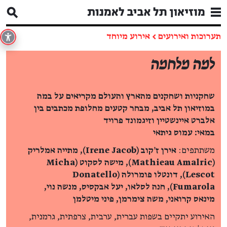
תערוכות ואירועים
←
אירוע מיוחד
למה מלחמה
שחקניות ושחקנים מהארץ והעולם מקריאים על במה
במוזיאון תל אביב, מבחר קטעים מחלופת מכתבים בין
אלברט איינשטיין וזיגמונד פרויד
במאי: עמוס גיתאי
משתתפים:
אירן ז׳קוב (Irene Jacob), מתייה אמלריק
(Mathieau Amalric), מישה לסקוט (Micha
Lescot), דונטלו פומרולה (Donatello
Fumarola), חנה לסלאו, יעל אבקסיס, מנשה נוי,
מינאס קרואני, משה צימרמן, פיני מיטלמן
האירוע יתקיים בשפות עברית, ערבית, צרפתית, גרמנית,