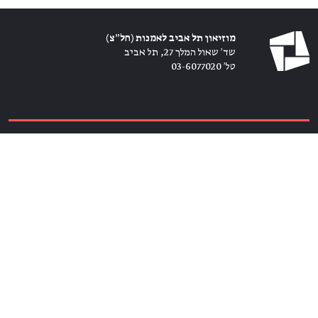
מוזיאון תל אביב לאמנות (חל״צ)
שד׳ שאול המלך 27, תל אביב
טל׳ 03-6077020
כרטיסים ←
הירשמו לניוזלטר ←
הצטרפו אלינו