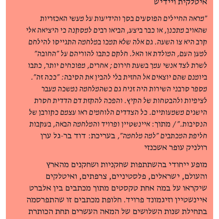
איטלקית ויידיש
"מראה החיילים הפוסעים בסך והידיעות על מעשי האכזריות
שהאויב מתכנן, או כבר ביצע, הביאו רבים למסקנה כי היציאה אלי
קרב היא צו השעה. גם אלה שלא תמכו במלחמה התגייסו להילחם
למען העם, המולדת או האל. חלקם כתבו להוריהם על "החובה"
לשרת לצד אנשי עמך בשעת חירום ; אחרים, מפוכחים יותר, כתבו
ביומנם שהם יוצאים אל החזית בלי להבין את הסיבה: "ככה זה".
מספר סרבני השירות היה זניח גם כשהמלחמה נמשכה מעבר
לציפיות ולהבטחות של הקיץ. והפכה להקזת דם הדדית חסרת
הישגים משמעותיים. כל הצדדים הלוחמים ראו עצמם כקורבן של
הנסיבות." /
מתוך:
איינשטיין ופרויד והמלחמה הבאה, בעקבות
חליפת המכתבים "למה מלחמה",
בעריכת: דוד בר-גל ערן
רולניק עופר אשכנזי
מופע ייחודי בהשתתפות שחקניות ושחקנים מהארץ
והעולם, ישראלים, פלסטיניים, צרפתים, ואיטלקים
שיקראו על במה אחת טקסטים מתוך מכתבים בין אלברט
איינשטיין וזיגמונד פרויד. חלופת מכתבים זו שהתפרסמה
בתחילת שנות השלושים של המאה העשרים תחת הכותרת