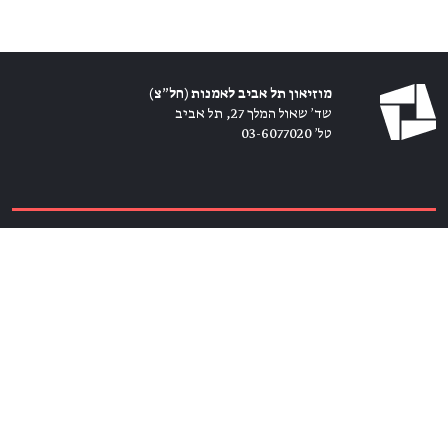
מוזיאון תל אביב לאמנות (חל״צ)
שד׳ שאול המלך 27, תל אביב
טל׳ 03-6077020
כרטיסים ←
הירשמו לניוזלטר ←