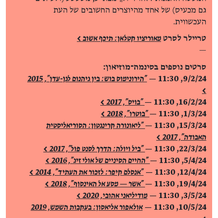
גם מכעיס) של אחד מהיוצרים החשובים של העת
העכשווית.
טריילר לסרט
מאוריציו קטלאן: תיכף אשוב >
—
סרטים נוספים בסינמה־מוזיאון:
9/2/24, 11:30 —
"הירונימוס בוש: בין גיהנום לגן-עדן", 2015
>
16/2/24, 11:30 —
"בויס", 2017 >
1/3/24, 11:30 —
"בוטרו", 2018 >
15/3/24, 11:30 —
"ליאונורה קרינגטון: הסוריאליסטית
האבודה", 2017 >
22/3/24, 11:30 —
"ביל ויולה: הדרך לסנט פול", 2017 >
5/4/24, 11:30 —
"החיים הסיניים של אולי זיג", 2016 >
12/4/24, 11:30 —
"אנסלם קיפר: לזכור את העתיד", 2014 >
19/4/24, 11:30 —
"אשר — מסע אל האינסוף", 2018 >
3/5/24, 11:30
—
מודיליאני אהובי, 2020 >
10/5/24, 11:30
—
אולאפור אליאסון: בעקבות השמש, 2019