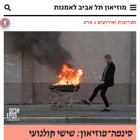
תערוכות ואירועים
←
סרט
סינמה־מוזיאון: שישי קולנועי