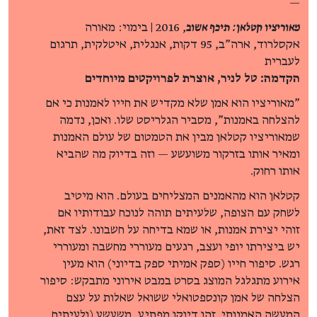
—
מאוריציו קטלאן: תיכף אשוב
, 2016 | בימוי: מאורה
אקסלרוד, ארה"ב, 95 דקות, אנגלית, איטלקית, תרגום
לעברית
הקדמה: טל לניר, אוצרת לפרויקטים מיוחדים
"מאוריציו הוא אמן שלא מקדיש את חייו לאמנות כי אם
להצלחה באמנות", מסביר הגלריסט שלו. ואכן, נדמה
שמאוריציו קטלאן מבין את הטמטום של עולם האמנות
ומאיר אותו בזרקור משועשע — וזה בדיוק מה שהביא
אותו רחוק.
קטלאן הוא מהאמנים המצליחים בעולם. הוא מיטיב
לשחק עם הצופה, שלעיתים תוהה לנוכח עבודותיו אם
זוהי יצירת אמנות, או שמא בדיחה על חשבונו. לצד זאת,
יש ביצירתו יופי ועצב, רגעים מעוררי מחשבה ומעוררי
רגש. סיפור חייו (ספק אמיתי ספק בדיוני) הוא מעין
אירוע מתגלגל המוצג בסרט במבט אירוני מתבקש: סיפור
הצלחה של אמן קונספטואלי ששואל שאלות על עצם
המעשה האמנותי. זהו דיוקן מפתיע, משעשע (ולעיתים